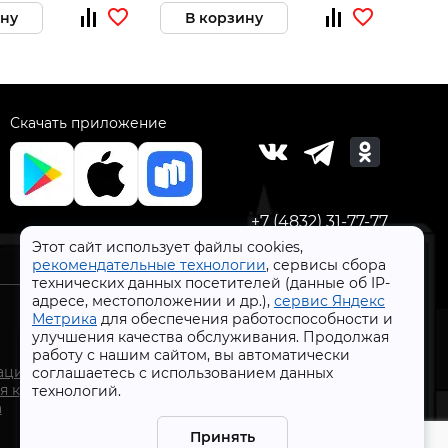
ину
В корзину
В 
Скачать приложение
+7 (4832) 31-77-77
Этот сайт использует файлы cookies,
рекомендательные технологии
, сервисы сбора
технических данных посетителей (данные об IP-
адресе, местоположении и др.),
сервис Яндекс
Метрика
для обеспечения работоспособности и
улучшения качества обслуживания. Продолжая
работу с нашим сайтом, вы автоматически
СтройлоН 1998-2026 г.
ации
соглашаетесь с использованием данных
Публичная оферта
я к
технологий.
Обработка персональных данных
а
Политика конфиденциальности сервисов Яндекс
Принять