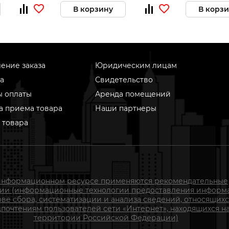
В корзину
В корз
ение заказа
Юридическим лицам
а
Свидетельство
ы оплаты
Аренда помещений
а приема товара
Наши партнеры
 товара
информационном ресурсе применяются рекомендательные
гии (информационные технологии предоставления информ
ове сбора, систематизации и анализа сведений, относящихс
почтениям пользователей сети «Интернет», находящихся н
территории Российской Федерации)