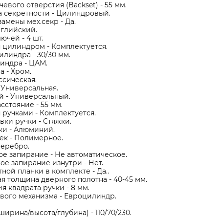
евого отверстия (Backset) - 55 мм.
а секретности - Цилиндровый.
амены мех.секр - Да.
нглийский.
ючей - 4 шт.
 цилиндром - Комплектуется.
линдра - 30/30 мм.
индра - ЦАМ.
 - Хром.
ссическая.
 Универсальная.
 - Универсальный.
стояние - 55 мм.
ручками - Комплектуется.
вки ручки - Стяжки.
ки - Алюминий.
ек - Полимерное.
Серебро.
е запирание - Не автоматическое.
е запирание изнутри - Нет.
ной планки в комплекте - Да..
 толщина дверного полотна - 40-45 мм.
я квадрата ручки - 8 мм.
вого механизма - Евроцилиндр.
ширина/высота/глубина) - 110/70/230.