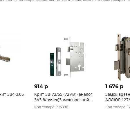
914 p
1 676 p
ит ЗВ4-3,05
Крит ЗВ-72/55 (72мм) (аналог
Замок врезн
ЗАЗ б/ручек)Замок врезной
АЛЛЮР 127/
тяж(50)
бронза
Код товара: 196896
Код товара: 1