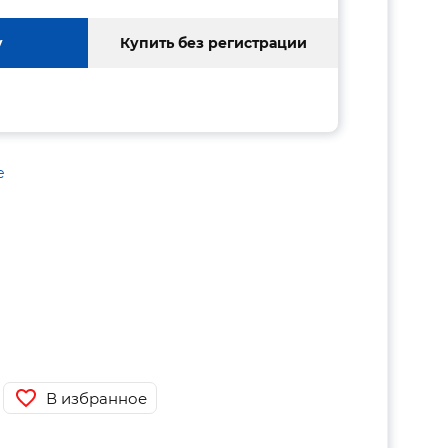
у
Купить без регистрации
е
В избранное