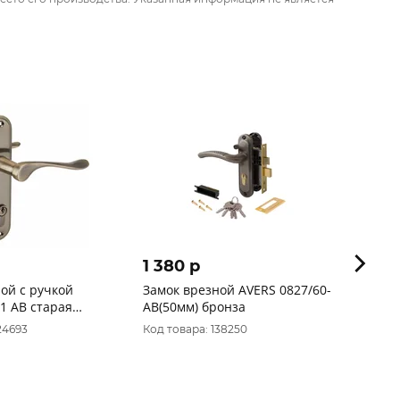
1 380 p
873 
ой с ручкой
Замок врезной AVERS 0827/60-
Птима
1 AB старая
AB(50мм) бронза
Замок 
24693
Код товара: 138250
Код то