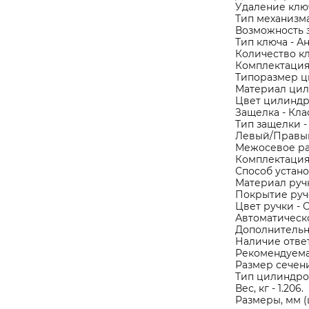
Удаление ключ
Тип механизм
Возможность з
Тип ключа - А
Количество кл
Комплектация
Типоразмер ци
Материал цил
Цвет цилиндра
Защелка - Кла
Тип защелки -
Левый/Правый
Межосевое рас
Комплектация 
Способ устано
Материал руч
Покрытие руч
Цвет ручки - 
Автоматическо
Дополнительно
Наличие ответ
Рекомендуемая
Размер сечени
Тип цилиндро
Вес, кг - 1.206.
Размеры, мм (