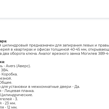
ара:
й цилиндровый предназначен для запирания левых и прав
ерей в квартирах и офисах толщиной 40-45 мм, открывающих
а два оборота ключа. Аналог врезного замка Могилев ЗВ9-4-
ка:
 - Avers (Аверс).
 ЗВ4.
- Коробка.
резной.
 Общее.
для установки в межкомнатные двери - Да.
 - Лицевая планка.
- Цилиндрические.
гелей - 3.
 - 23 мм.
я - 12 мм.