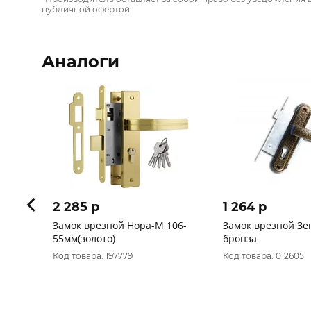
публичной офертой
Аналоги
2 285 p
1 264 p
Замок врезной Нора-М 106-
Замок врезной Зен
55мм(золото)
бронза
Код товара: 197779
Код товара: 012605