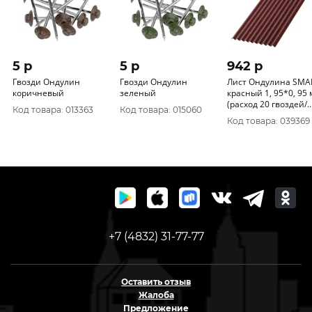
5 p
5 p
942 p
Гвозди Ондулин
Гвозди Ондулин
Лист Ондулина SMA
коричневый
зеленый
красный 1, 95*0, 95 
(расход 20 гвоздей/
Код товара: 013363
Код товара: 015060
лист)
Код товара: 039369
+7 (4832) 31-77-77
Оставить отзыв
Жалоба
Предложение