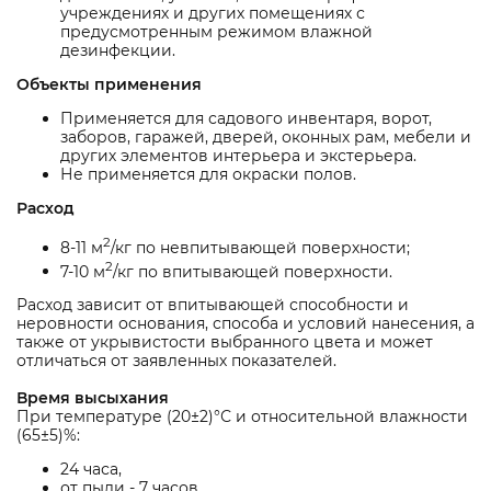
учреждениях и других помещениях с
предусмотренным режимом влажной
дезинфекции.
Объекты применения
Применяется для садового инвентаря, ворот,
заборов, гаражей, дверей, оконных рам, мебели и
других элементов интерьера и экстерьера.
Не применяется для окраски полов.
Расход
2
8-11 м
/кг по невпитывающей поверхности;
2
7-10 м
/кг по впитывающей поверхности.
Расход зависит от впитывающей способности и
неровности основания, способа и условий нанесения, а
также от укрывистости выбранного цвета и может
отличаться от заявленных показателей.
Время высыхания
При температуре (20±2)°С и относительной влажности
(65±5)%:
24 часа,
от пыли - 7 часов,