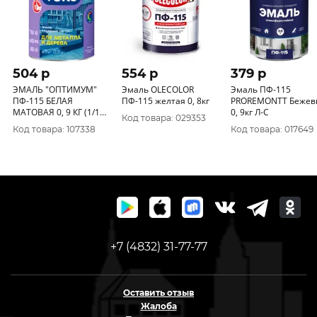
504 p
554 p
379 p
ЭМАЛЬ "ОПТИМУМ"
Эмаль OLECOLOR
Эмаль ПФ-115
ПФ-115 БЕЛАЯ
ПФ-115 желтая 0, 8кг
PROREMONTT Бежев
МАТОВАЯ 0, 9 КГ (1/14)
0, 9кг Л-С
Код товара: 029353
ТЕКС
Код товара: 107338
Код товара: 017649
+7 (4832) 31-77-77
Оставить отзыв
Жалоба