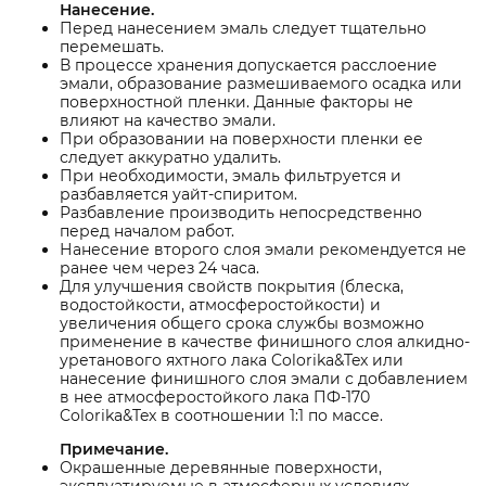
Нанесение.
Перед нанесением эмаль следует тщательно
перемешать.
В процессе хранения допускается расслоение
эмали, образование размешиваемого осадка или
поверхностной пленки. Данные факторы не
влияют на качество эмали.
При образовании на поверхности пленки ее
следует аккуратно удалить.
При необходимости, эмаль фильтруется и
разбавляется уайт-спиритом.
Разбавление производить непосредственно
перед началом работ.
Нанесение второго слоя эмали рекомендуется не
ранее чем через 24 часа.
Для улучшения свойств покрытия (блеска,
водостойкости, атмосферостойкости) и
увеличения общего срока службы возможно
применение в качестве финишного слоя алкидно-
уретанового яхтного лака Colorika&Tex или
нанесение финишного слоя эмали с добавлением
в нее атмосферостойкого лака ПФ-170
Colorika&Tex в соотношении 1:1 по массе.
Примечание.
Окрашенные деревянные поверхности,