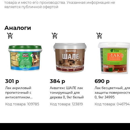
товара и место его производства. Указанная информация не
является публичной офертой
Аналоги
301 p
384 p
690 p
Лак акриловый
Акватекс ШАЛЕ лак
Лак бесцветный, для
пропиточный с
тонирующий для
защиты поверхност
антисептиком
дерева 0, 9кг белый
0, 9кг 34995
бесцветный 0, 9 кг
Код товара: 109785
Код товара: 123819
Код товара: 046794
ВГТ/6