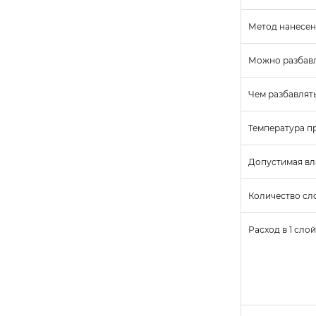
Метод нанесе
Можно разбав
Чем разбавлят
Температура п
Допустимая вл
Количество сл
Расход в 1 слой