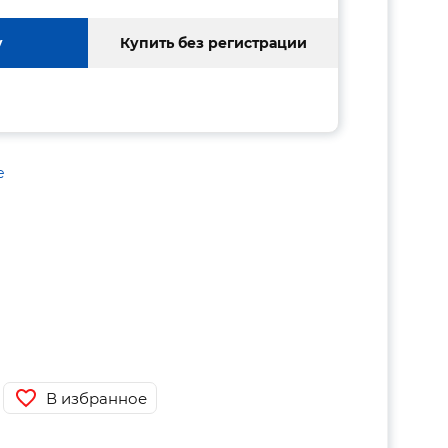
у
Купить без регистрации
е
В избранное