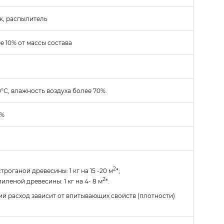
ик, распылитель
е 10% от массы состава
0°С, влажность воздуха более 70%.
5%
2
троганой древесины: 1 кг на 15 -20 м
*;
2
иленой древесины: 1 кг на 4- 8 м
*.
ий расход зависит от впитывающих свойств (плотности)