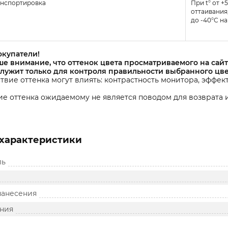
анспортировка
При t° от 
оттаивания
до -40°С на
окупатели!
е внимание, что оттенок цвета просматриваемого на сайт
служит только для контроля правильности выбранного цве
твие оттенка могут влиять: контрастность монитора, эффек
е оттенка ожидаемому не является поводом для возврата и
характеристики
ль
нанесения
ния