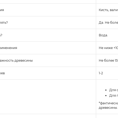
ния
Кисть, вал
лять?
Да. Не боле
ь?
Вода.
рименения
Не ниже +1
ажность древесины
Не более 1
оев
1-2
Для с
Для п
*фактическ
древесины.