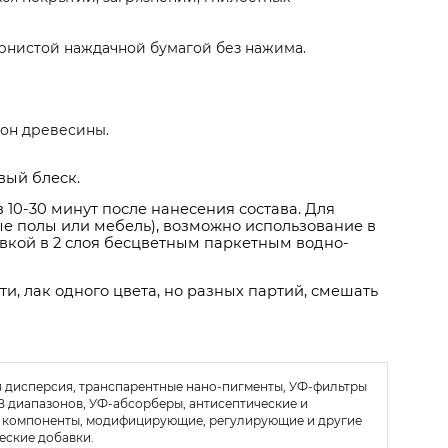
рнистой наждачной бумагой без нажима.
кон древесины.
вый блеск.
 10-30 минут после нанесения состава. Для
е полы или мебель), возможно использование в
овкой в 2 слоя бесцветным паркетным водно-
, лак одного цвета, но разных партий, смешать
 дисперсия, транспарентные нано-пигменты, УФ-фильтры
B диапазонов, УФ-абсорберы, антисептические и
 компоненты, модифицирующие, регулирующие и другие
еские добавки.