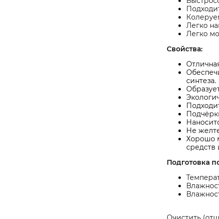
Быстросо
Подходит
Колеруе
Легко на
Легко мо
Свойства:
Отличная
Обеспечи
синтеза.
Образуе
Экологич
Подходит
Подчёрк
Наноситс
Не желте
Хорошо 
средств 
Подготовка п
Температ
Влажност
Влажност
Очистить (отш