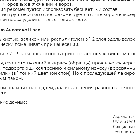
 инородных включений и ворса.
ия рекомендуется использовать бесцветный состав.
ния грунтовочного слоя рекомендуется снять ворс мелкозе
ки ворса удалить пыль с поверхности.
ка Акватекс Шале.
 кистью, валиком или распылителем в 1-2 слоя вдоль воло
чески помешивать при нанесении.
и в 2 - 3 слоя поверхность приобретает шелковисто-мато
я, соответствующий выкрасу (образцу) проявляется через
, подвергающихся трению и сильному износу (деревянны
илки (в 1 тонкий цветной слой). Но с последующей лакир
ым лаком.
ой больших площадей, для исключения разнооттеночности
сти.
кие данные:
Акрилатная
UV-A и UV-
биоцидные
технологич