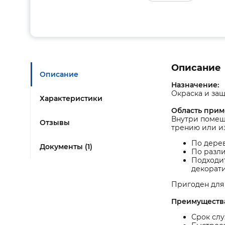
Описание
Описание
Назначение:
Окраска и защ
Характеристики
Область прим
Внутри помещ
Отзывы
трению или из
По дерев
Документы (1)
По разли
Подходит
декорат
Пригоден для 
Преимуществ
Срок слу