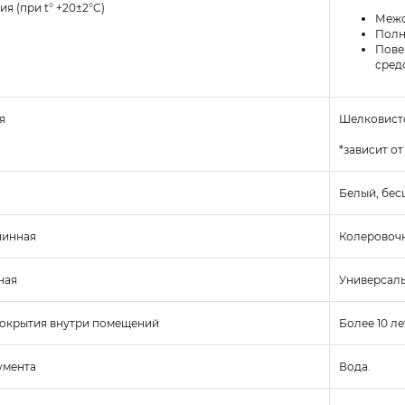
я (при t° +20±2°C)
Межс
Полн
Пове
средс
я
Шелковисто
*зависит о
Белый, бесц
шинная
Колеровочн
ная
Универсаль
окрытия внутри помещений
Более 10 ле
умента
Вода.