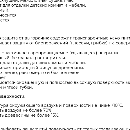
хнущий. Межслойная сушка: 1 час.
 для отделки детских комнат и мебели.
мый.
носится.
ется.
 защита от выгорания: содержит транспарентные нано-пиг
вает защиту от биопоражений (плесени, грибка) т.к. со
т эластичное паропроницаемое («дышащее») покрытие.
ный, без запаха растворителя.
 для отделки детских комнат и мебели.
ивает природный рисунок древесины.
я легко, равномерно и без подтеков.
ет.
моется- окрашенную и полностью высохшую поверхность 
и мягкой губки.
оверхности.
ура окружающего воздуха и поверхности не ниже +10°С.
ь воздуха не более 70%.
ь древесины не более 15%.
лифовать, зашкурить) поверхность от старых отслаивающих