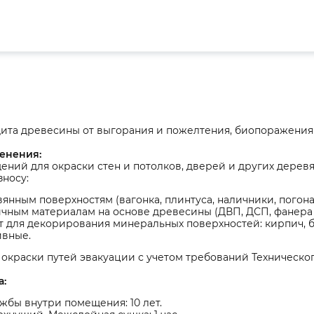
ита древесины от выгорания и пожелтения, биопоражения (
енения:
ений для окраски стен и потолков, дверей и других дерев
носу:
янным поверхностям (вагонка, плинтуса, наличники, погон
чным материалам на основе древесины (ДВП, ДСП, фанера и
 для декорирования минеральных поверхностей: кирпич, бе
ивные.
окраски путей эвакуации с учетом требований Техническог
а:
жбы внутри помещения: 10 лет.