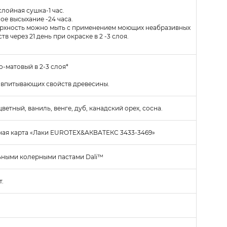
лойная сушка-1 час.
ое высыхание -24 часа.
рхность можно мыть с применением моющих неабразивных
тв через 21 день при окраске в 2 -3 слоя.
-матовый в 2-3 слоя*
т впитывающих свойств древесины.
ветный, ваниль, венге, дуб, канадский орех, сосна.
ая карта «Лаки EUROTEX&АКВАТЕКС 3433-3469»
ными колерными пастами Dali™
т.