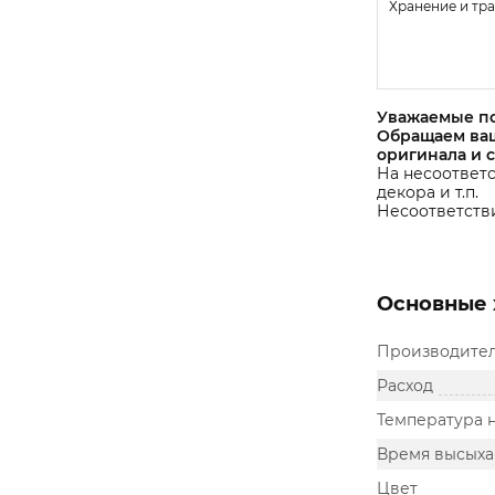
Хранение и тр
Уважаемые п
Обращаем ваш
оригинала и 
На несоответс
декора и т.п.
Несоответстви
Основные 
Производите
Расход
Температура 
Время высыха
Цвет