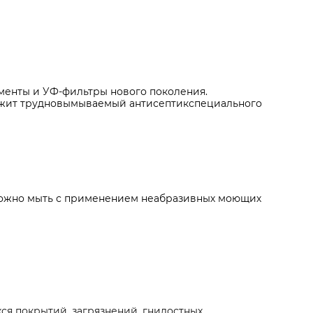
менты и УФ-фильтры нового поколения.
держит трудновымываемый антисептикспециального
можно мыть с применением неабразивных моющих
ся покрытий, загрязнений, гнилостных