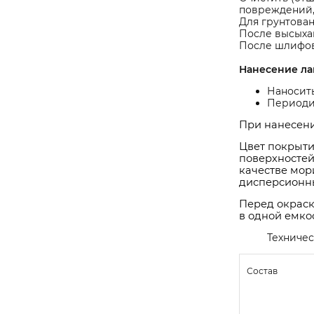
повреждений,
Для грунтован
После высыха
После шлифов
Нанесение ла
Наносить
Периоди
При нанесени
Цвет покрыти
поверхностей
качестве мор
дисперсионн
Перед окраск
в одной емко
Техничес
Состав