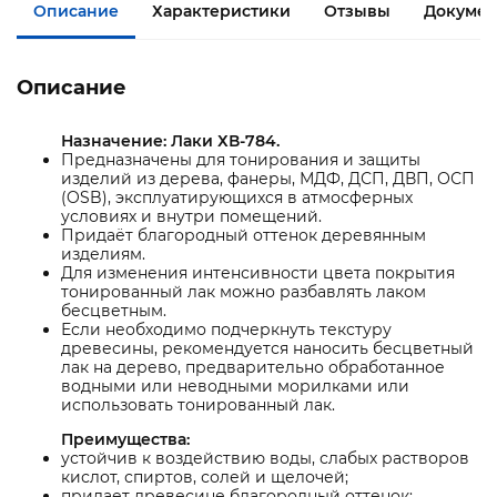
Описание
Характеристики
Отзывы
Докумен
Описание
Назначение:
Лаки ХВ-784.
Предназначены для тонирования и защиты
изделий из дерева, фанеры, МДФ, ДСП, ДВП, ОСП
(OSB), эксплуатирующихся в атмосферных
условиях и внутри помещений.
Придаёт благородный оттенок деревянным
изделиям.
Для изменения интенсивности цвета покрытия
тонированный лак можно разбавлять лаком
бесцветным.
Если необходимо подчеркнуть текстуру
древесины, рекомендуется наносить бесцветный
лак на дерево, предварительно обработанное
водными или неводными морилками или
использовать тонированный лак.
Преимущества:
устойчив к воздействию воды, слабых растворов
кислот, спиртов, солей и щелочей;
придает древесине благородный оттенок;