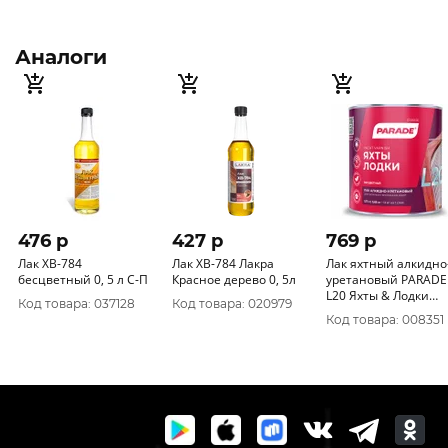
Аналоги
476 p
427 p
769 p
Лак ХВ-784
Лак ХВ-784 Лакра
Лак яхтный алкидно
бесцветный 0, 5 л С-П
Красное дерево 0, 5л
уретановый PARADE
L20 Яхты & Лодки
Код товара: 037128
Код товара: 020979
Глянцевый 0, 75л
Код товара: 008351
Россия