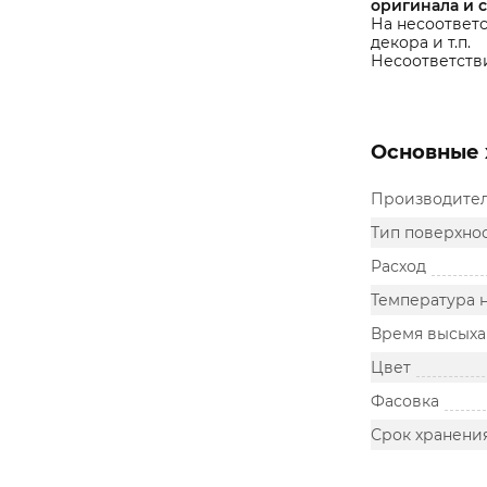
оригинала и 
На несоответс
декора и т.п.
Несоответстви
Основные 
Производите
Тип поверхно
Расход
Температура 
Время высыха
Цвет
Фасовка
Срок хранени