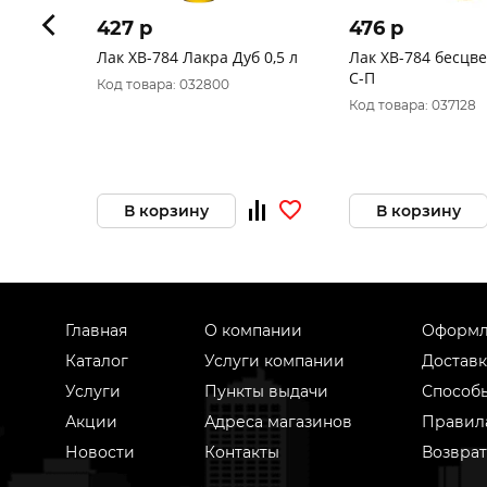
427 p
476 p
Лак ХВ-784 Лакра Дуб 0,5 л
Лак ХВ-784 бесцве
С-П
Код товара: 032800
Код товара: 037128
В корзину
В корзину
Главная
О компании
Оформл
Каталог
Услуги компании
Доставк
Услуги
Пункты выдачи
Способ
Акции
Адреса магазинов
Правил
Новости
Контакты
Возврат