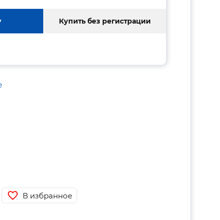
у
Купить без регистрации
е
В избранное