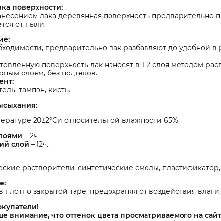
вка поверхности:
анесением лака деревянная поверхность предварительно 
тся от пыли.
ие:
ходимости, предварительно лак разбавляют до удобной в 
товленную поверхность лак наносят в 1-2 слоя методом ра
ным слоем, без подтеков.
ент:
ель, тампон, кисть.
ысыхания:
пературе 20±2°Cи относительной влажности 65%
лоями
– 2ч.
ий слой
– 12ч.
ские растворители, синтетические смолы, пластификатор,
е:
в плотно закрытой таре, предохраняя от воздействия влаги,
окупатели!
е внимание, что оттенок цвета просматриваемого на сайт