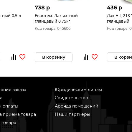
738 p
436 p
тный 0,5 л
Евротекс Лак яхтный
Лак НЦ-218 "
глянцевый 0,75кг
глянцевый
Код товара: 045606
Код товара: 0
В корзину
В корз
ение заказа
Юридическим лицам
а
Свидетельство
ы оплаты
Аренда помещений
а приема товара
Наши партнеры
 товара