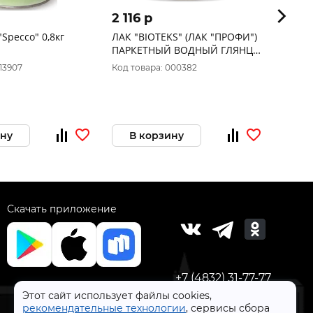
2 116 p
690 
Specco" 0,8кг
ЛАК "BIOTEKS" (ЛАК "ПРОФИ")
Лак б
ПАРКЕТНЫЙ ВОДНЫЙ ГЛЯНЦ.
повер
2 Л (1) ТЕКС
13907
Код товара: 000382
Код то
ину
В корзину
В 
Скачать приложение
+7 (4832) 31-77-77
Этот сайт использует файлы cookies,
рекомендательные технологии
, сервисы сбора