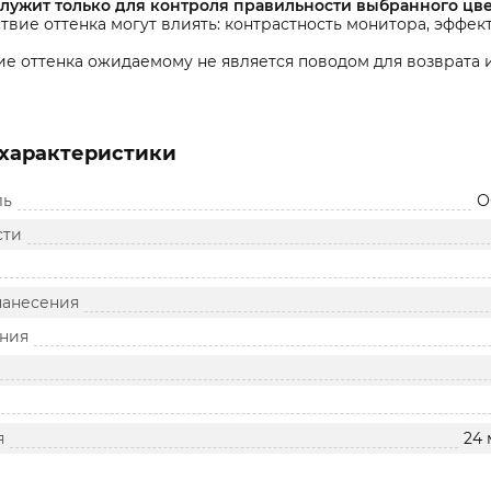
служит только для контроля правильности выбранного цве
твие оттенка могут влиять: контрастность монитора, эффек
е оттенка ожидаемому не является поводом для возврата и
характеристики
ль
О
сти
нанесения
ния
я
24 