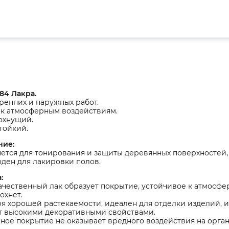
84 Лакра.
ренних и наружных работ.
 к атмосферным воздействиям.
охнущий.
тойкий.
ние:
ется для тонирования и защиты деревянных поверхностей,
ден для лакировки полов.
:
чественный лак образует покрытие, устойчивое к атмосфе
охнет.
я хорошей растекаемости, идеален для отделки изделий,
т высокими декоративными свойствами.
ое покрытие не оказывает вредного воздействия на орган