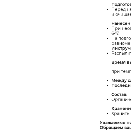
Подгото
Перед н
и очищае
Нанесен
При необ
647.
На подго
равномер
Инструм
Распылит
Время в
при тем
Между с
Последн
Состав:
Органиче
Хранени
Хранить 
Уважаемые п
Обращаем ваш