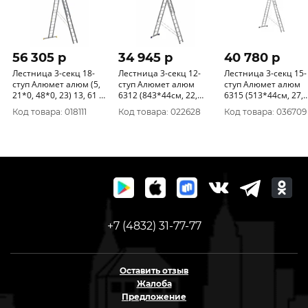
56 305 p
34 945 p
40 780 p
Лестница 3-секц 18-
Лестница 3-секц 12-
Лестница 3-секц 15-
ступ Алюмет алюм (5,
ступ Алюмет алюм
ступ Алюмет алюм
21*0, 48*0, 23) 13, 61 м.
6312 (843*44см, 22,
6315 (513*44см, 27,
в разложенном 9318
1кг)
4кг) 10, 95м. в
Код товара: 018111
Код товара: 022628
Код товара: 036709
усиленная
разложенном виде
+7 (4832) 31-77-77
Оставить отзыв
Жалоба
Предложение