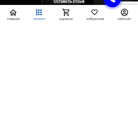
Оставить отзыв
Жалоба
Предложение
главная
каталог
корзина
избранное
кабинет
На информационном ресурсе применяются
рекомендательные технологии
(информационные технологии предоставления
информации на основе сбора, систематизации и
анализа сведений, относящихся к
предпочтениям пользователей сети «Интернет»,
находящихся на территории Российской
Федерации)
СтройлоН 1998-2026 г.
Публичная оферта
Обработка персональных данных
Политика конфиденциальности сервисов Яндекс