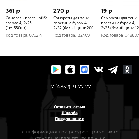
361 p
270 p
19 p
Саморезы прессшайба
Саморезы для тонк.
Саморезы для тонк.
сверло 4, 2х25
пластин с буром 4,
пластин с буром 4,
(1кг-550шт)
2x32 (белый цинк 200
2x25 (белый цинк 12
шт)
шт) 070821
Код товара: 076214
Код товара: 132409
Код товара: 048897
+7 (4832) 31-77-77
Оставить отзыв
Жалоба
Предложение
На информационном ресурсе применяются
рекомендательные технологии