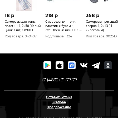
18 p
218 p
358 p
Саморезы для тонк.
Саморезы для тонк.
Саморезы прессшай
пластин 4, 2x50 (белый
пластин с буром 4,
сверло 4, 2х13 ( 1
цинк 7 шт) 089011
2x50 (белый цинк 100
килограмм)
шт)
Код товара: 049497
Код товара: 132411
Код товара: 002519
+7 (4832) 31-77-77
Оставить отзыв
Жалоба
Предложение