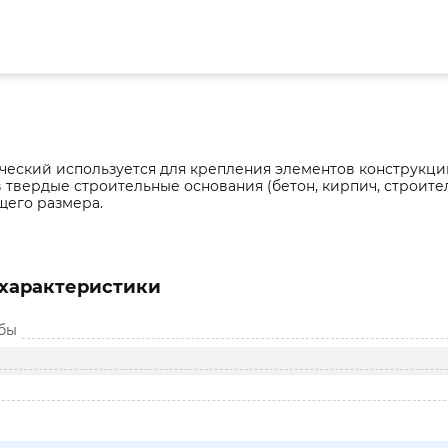
ический используется для крепления элементов конструкц
в твердые строительные основания (бетон, кирпич, строит
щего размера.
характеристики
бы