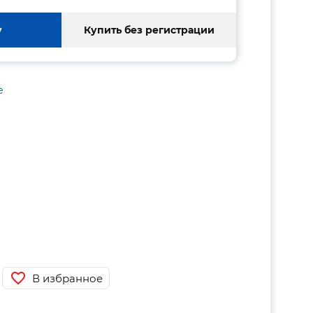
у
Купить без регистрации
е
В избранное