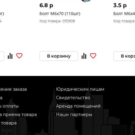
6.8 p
3.5 p
т)
Болт М6х70 (110шт)
Болт М6х4
4
Код товара: 015908
Код товара
В корзину
В кор
ение заказа
Юридическим лицам
а
Свидетельство
ы оплаты
Аренда помещений
а приема товара
Наши партнеры
 товара