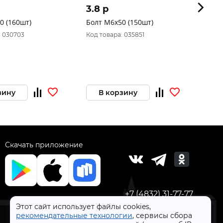
3.8 p
4.1
0 (160шт)
Болт М6х50 (150шт)
Болт
: 030703
Код товара: 035851
Код 
Това
зину
В корзину
Скачать приложение
+7 (4832) 31-77-77
Этот сайт использует файлы cookies,
рекомендательные технологии
, сервисы сбора