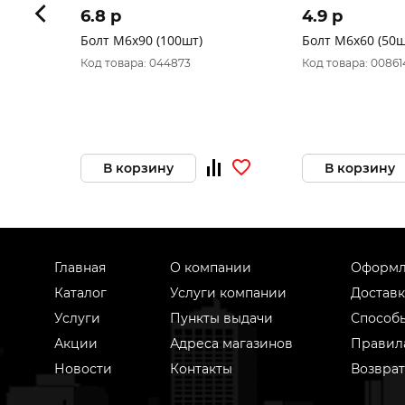
6.8 p
4.9 p
Болт М6х90 (100шт)
Болт М6х60 (50ш
Код товара: 044873
Код товара: 00861
В корзину
В корзину
Главная
О компании
Оформл
Каталог
Услуги компании
Доставк
Услуги
Пункты выдачи
Способ
Акции
Адреса магазинов
Правил
Новости
Контакты
Возврат