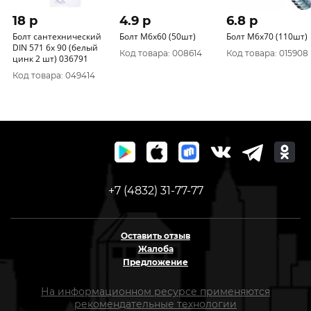
18 p
4.9 p
6.8 p
Болт сантехнический
Болт М6х60 (50шт)
Болт М6х70 (110шт)
DIN 571 6x 90 (белый
Код товара: 008614
Код товара: 015908
цинк 2 шт) 036791
Код товара: 049414
+7 (4832) 31-77-77
Оставить отзыв
Жалоба
Предложение
На информационном ресурсе применяются
рекомендательные технологии