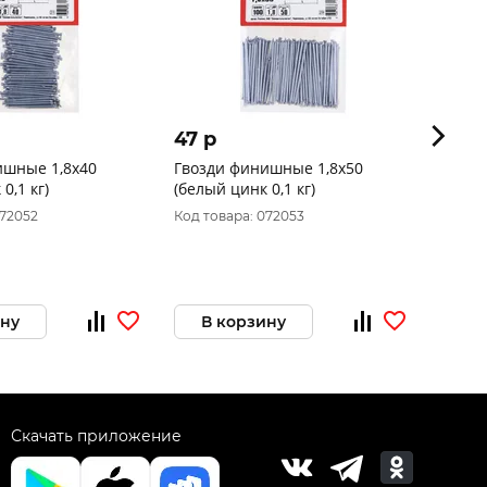
47 p
53 p
ишные 1,8x40
Гвозди финишные 1,8x50
Гвозд
0,1 кг)
(белый цинк 0,1 кг)
(белый
072052
Код товара: 072053
Код то
ину
В корзину
В 
Скачать приложение