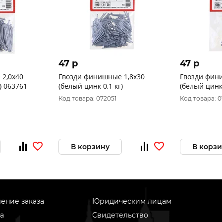
47 p
47 p
2,0x40
Гвозди финишные 1,8x30
Гвозди фин
) 063761
(белый цинк 0,1 кг)
(белый цинк 
Код товара: 072051
Код товара: 
В корзину
В корз
ение заказа
Юридическим лицам
а
Свидетельство