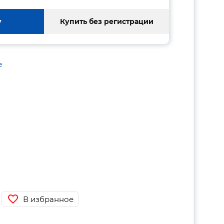
у
Купить без регистрации
е
В избранное