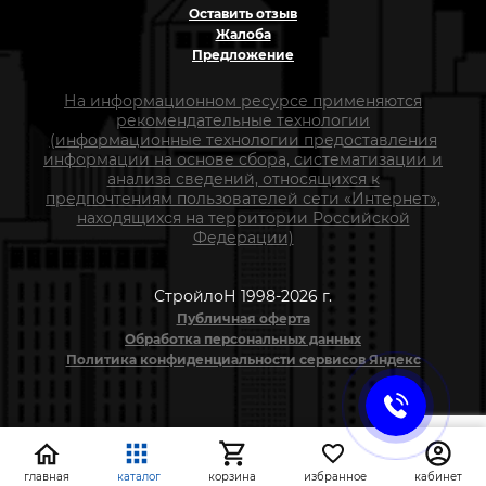
Оставить отзыв
Жалоба
Предложение
На информационном ресурсе применяются
рекомендательные технологии
(информационные технологии предоставления
информации на основе сбора, систематизации и
анализа сведений, относящихся к
предпочтениям пользователей сети «Интернет»,
находящихся на территории Российской
Федерации)
СтройлоН 1998-2026 г.
Публичная оферта
Обработка персональных данных
Политика конфиденциальности сервисов Яндекс
главная
каталог
корзина
избранное
кабинет