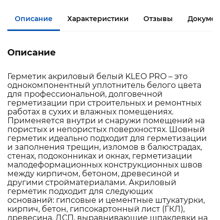
Описание
Характеристики
Отзывы
Докумен
Описание
Герметик акриловый белый KLEO PRO – это
однокомпонентный уплотнитель белого цвета
для профессиональной, долговечной
герметизации при строительных и ремонтных
работах в сухих и влажных помещениях.
Применяется внутри и снаружи помещений на
пористых и непористых поверхностях. Шовный
герметик идеально подходит для герметизации
и заполнения трещин, изломов в балюстрадах,
стенах, подоконниках и окнах, герметизации
малодеформационных конструкционных швов
между кирпичом, бетоном, древесиной и
другими стройматериалами. Акриловый
герметик подходит для следующих
оснований: гипсовые и цементные штукатурки,
кирпич, бетон, гипсокартонный лист (ГКЛ),
древесина, ДСП, выравнивающие шпаклевки на