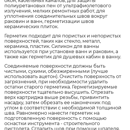
окон, кабельных каналов, для защиты
полиуретановых пен от ультрафиолетового
излучения, мелких ремонтных работ, для
уплотнения соединительных швов вокруг
раковин и ванн, герметизации швов
керамических плиток.
Герметик подходит для пористых и непористых
поверхностей, таких как стекло, металл,
керамика, пластик. Силикон для ванны
используется при установке ванн и раковин, а
также как герметик для душевых кабин в ванну.
Соединяемые поверхности должны быть
чистыми, сухими, обезжиренными (лучше
использовать ацетон). Очистить поверхность от
загрязнений, при необходимости удалить
остатки старого герметика. Герметизируемые
поверхности тщательно высушить. Отрезать
верх картриджа выше резьбы, привинтить
насадку, затем обрезать ее наконечник под
углом в соответствии с необходимой толщиной
шва. Равномерно нанести герметик на
подготовленную поверхность с помощью
оснастки инструмента - строительного
пистолета. Сгладить шов при помощи шпателя,