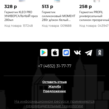
328 p
513 p
258 p
Герметик KLEO PRO
Герметик
Герметик PROFIL
УНИВЕРСАЛЬНЫЙ проз
силиконовый МОМЕНТ
универсальный
280мл
280г д/окон белый
силикон прозрачны
4335
15*270/280мл 12308
Код товара: 157248
Код товара: 009688
Код товара: 043947
+7 (4832) 31-77-77
Оставить отзыв
Жалоба
Предложение
На информационном ресурсе применяются
рекомендательные технологии