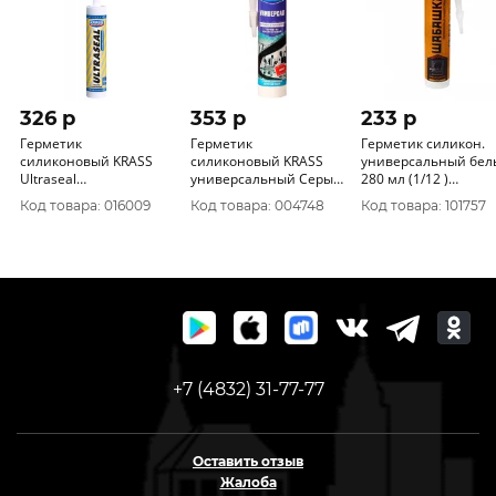
326 p
353 p
233 p
Герметик
Герметик
Герметик силикон.
силиконовый KRASS
силиконовый KRASS
универсальный бел
Ultraseal
универсальный Серый
280 мл (1/12 )
универсальный
300мл Польша
"ШАБАШКА"241358
Код товара: 016009
Код товара: 004748
Код товара: 101757
Бесцветный 260мл
0005383
Польша
+7 (4832) 31-77-77
Оставить отзыв
Жалоба