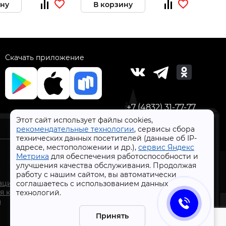
ину
В корзину
В 
Скачать приложение
+7 (4832) 31-77-77
Этот сайт использует файлы cookies,
рекомендательные технологии
, сервисы сбора
технических данных посетителей (данные об IP-
адресе, местоположении и др.),
сервис Яндекс
Метрика
для обеспечения работоспособности и
улучшения качества обслуживания. Продолжая
работу с нашим сайтом, вы автоматически
СтройлоН 1998-2026 г.
ации
соглашаетесь с использованием данных
Публичная оферта
я к
технологий.
Обработка персональных данных
а
Политика конфиденциальности сервисов Яндекс
Принять