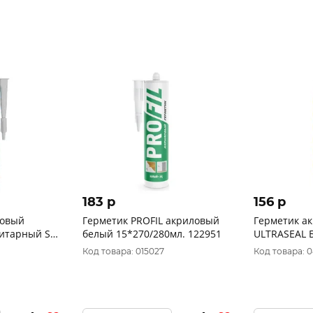
183 p
156 p
новый
Герметик PROFIL акриловый
Герметик а
итарный SX
белый 15*270/280мл. 122951
ULTRASEAL 
Россия 0005
Код товара: 015027
Код товара: 