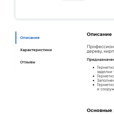
Описание
Описание
Профессион
Характеристики
дереву, кирп
Предназначен
Отзывы
Герметиз
заделки 
Герметиз
Заполнен
Гермети
и соору
Основные 