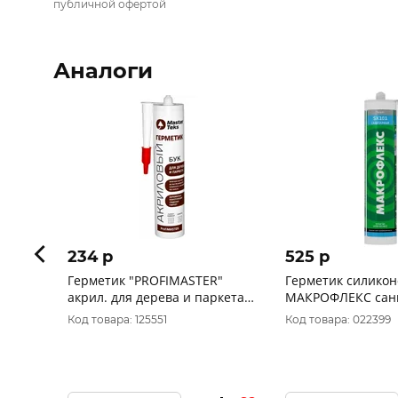
публичной офертой
Аналоги
234 p
525 p
Герметик "PROFIMASTER"
Герметик силико
акрил. для дерева и паркета
МАКРОФЛЕКС сан
бук 290 мл (1/12)
101 белый 290 мл
Код товара: 125551
Код товара: 022399
"MASTERTEKS" 53357