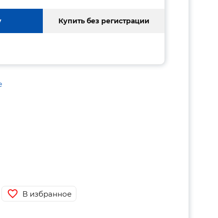
у
Купить без регистрации
е
В избранное