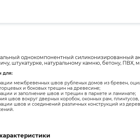
альный однокомпонентный силиконизированный акр
ичу, штукатурке, натуральному камню, бетону, ПВХ, ме
 для:
ации межбревенных швов рубленых домов из бревен, оцил
торцевых и боковых трещин на древесине;
ации и заполнение швов и трещин в паркете и ламинате;
ия швов вокруг дверных коробок, оконных рам, плинтусов,
зации швов и соединений различных конструкций из дерев
жений.
характеристики