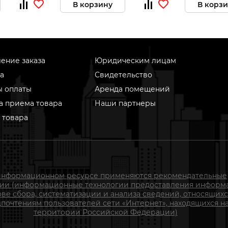
В корзину
В корз
ение заказа
Юридическим лицам
а
Свидетельство
ы оплаты
Аренда помещений
а приема товара
Наши партнеры
 товара
информационном ресурсе применяются рекомендательные
гии (информационные технологии предоставления информ
ове сбора, систематизации и анализа сведений, относящихс
почтениям пользователей сети «Интернет», находящихся н
территории Российской Федерации)