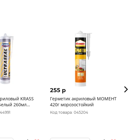
255 p
278 
криловый KRASS
Герметик акриловый МОМЕНТ
Герме
Белый 260мл
420г морозостойкий
силак
297
044991
Код товара: 045204
Код то