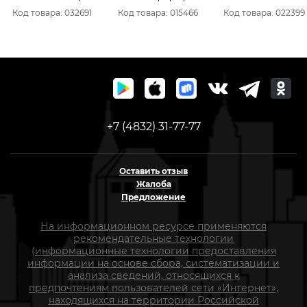
Белый 260мл Польша
санитарный SX 101
Код товара: 032691
Код товара: 015466
Код товара: 022399
8306701
белый 290 мл
+7 (4832) 31-77-77
Оставить отзыв
Жалоба
Предложение
На информационном ресурсе применяются
рекомендательные технологии
(информационные технологии предоставления
информации на основе сбора, систематизации и
анализа сведений, относящихся к
предпочтениям пользователей сети «Интернет»,
находящихся на территории Российской