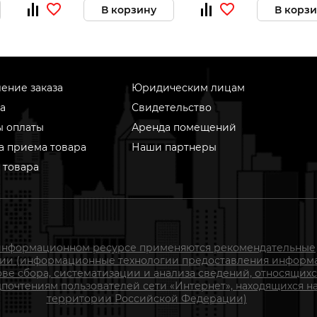
В корзину
В корз
ение заказа
Юридическим лицам
а
Свидетельство
ы оплаты
Аренда помещений
а приема товара
Наши партнеры
 товара
информационном ресурсе применяются рекомендательные
гии (информационные технологии предоставления информ
ове сбора, систематизации и анализа сведений, относящихс
почтениям пользователей сети «Интернет», находящихся н
территории Российской Федерации)