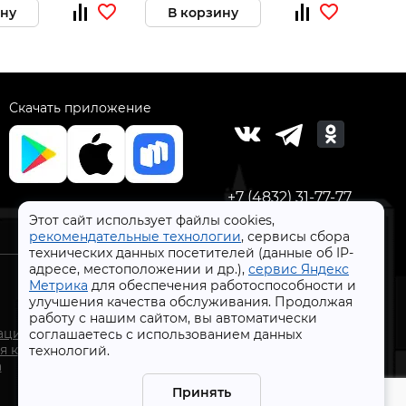
ину
В корзину
В 
Скачать приложение
+7 (4832) 31-77-77
Этот сайт использует файлы cookies,
рекомендательные технологии
, сервисы сбора
технических данных посетителей (данные об IP-
адресе, местоположении и др.),
сервис Яндекс
Метрика
для обеспечения работоспособности и
улучшения качества обслуживания. Продолжая
работу с нашим сайтом, вы автоматически
СтройлоН 1998-2026 г.
ации
соглашаетесь с использованием данных
Публичная оферта
я к
технологий.
Обработка персональных данных
а
Политика конфиденциальности сервисов Яндекс
Принять