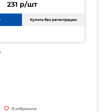
231 p/шт
у
Купить без регистрации
е
В избранное