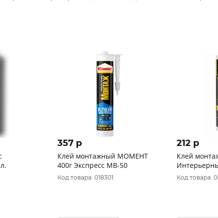
357 p
212 p
с
Клей монтажный МОМЕНТ
Клей монта
л.
400г Экспресс МВ-50
Интерьерн
Код товара: 018301
Код товара: 