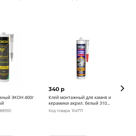
340 p
224 
жный ЭКОН 400г
Клей монтажный для камня и
Клей-
ый
керамики акрил. белый 310
потол
мл (12)"TYTAN PROFESSIONAL"
акрил
088930
Код товара: 104771
Код то
РОССИЯ
"PANZ