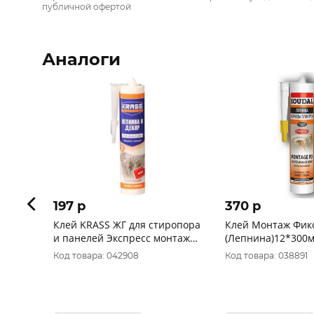
публичной офертой
Аналоги
197 p
370 p
Клей KRASS ЖГ для стиропора
Клей Монтаж Фик
и панелей Экспресс монтаж
(Лепнина)12*300м
(Лепнина и Декор) Бел 0,25 л
Код товара: 042908
Код товара: 038891
9592560