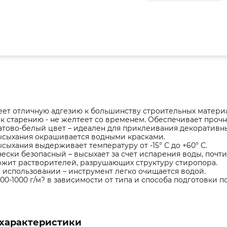
еет отличную адгезию к большинству строительных матери
к старению - не желтеет со временем. Обеспечивает проч
тово-белый цвет – идеален для приклеивания декоративн
ысыхания окрашивается водными красками.
сыхания выдерживает температуру от -15° С до +60° С.
ески безопасный – высыхает за счет испарения воды, почти
ржит растворителей, разрушающих структуру стиропора.
 использовании – инструмент легко очищается водой.
400-1000 г/м? в зависимости от типа и способа подготовки п
характеристики