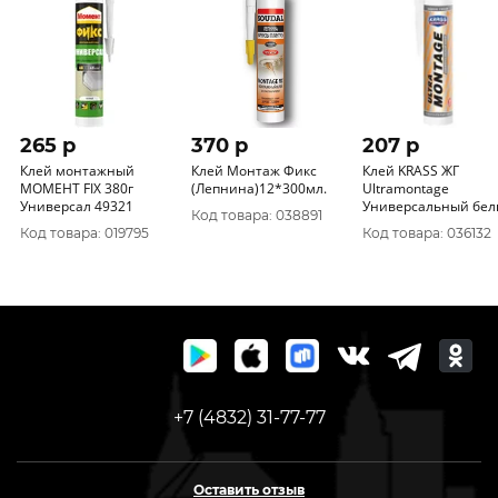
265 p
370 p
207 p
Клей монтажный
Клей Монтаж Фикс
Клей KRASS ЖГ
МОМЕНТ FIX 380г
(Лепнина)12*300мл.
Ultramontage
Универсал 49321
Универсальный бе
Код товара: 038891
260мл
Код товара: 019795
Код товара: 036132
+7 (4832) 31-77-77
Оставить отзыв