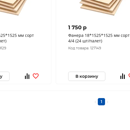
1 750 p
25*1525 мм сорт
Фанера 18*1525*1525 мм сорт
лет)
4/4 (24 шт/палет)
9129
Код товара: 127149
у
В корзину
1