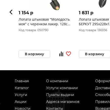
1 154 p
1 831 p
Лопата штыковая "Молодость
Лопата штыковая
моя" с черенком лакир. 128см
БЕРКУТ 295х228х1
0915-Ч ЦИ
Код товара: 050790
Код товара: 136356
В корзину
В корзину
Главная
О компании
Оформл
Каталог
Услуги компании
Доставк
Услуги
Пункты выдачи
Способ
Акции
Адреса магазинов
Правил
Новости
Контакты
Возврат