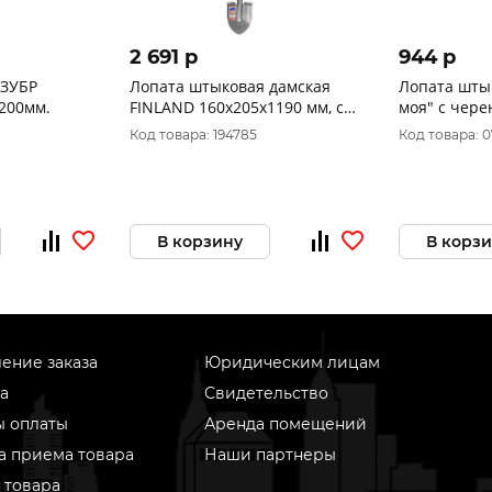
2 691 p
944 p
 ЗУБР
Лопата штыковая дамская
Лопата шты
200мм.
FINLAND 160х205х1190 мм, с
моя" с чере
зубьями, алюминиевый
лакирован
Код товара: 194785
Код товара: 
черенок 2624
1356-Ч
В корзину
В корз
ение заказа
Юридическим лицам
а
Свидетельство
ы оплаты
Аренда помещений
а приема товара
Наши партнеры
 товара