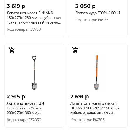
3 619 p
3 050 p
Лопата штыковая FINLAND
Лопата чудо "ТОРНАДО"/1
180х275х1230 мм, зазубренная
Код товара: 196153
грань, алюминиевый черенок
0737
Код товара: 139730
2 915 p
2 691 p
Лопата штыковая ЦИ
Лопата штыковая дамская
Невесомость Ультра
FINLAND 160х205х1190 мм, с
200х270х1360 мм,
зубьями, алюминиевый
алюминиевый черенок, с
черенок 2624
Код товара: 137830
Код товара: 194785
прорезями 2555