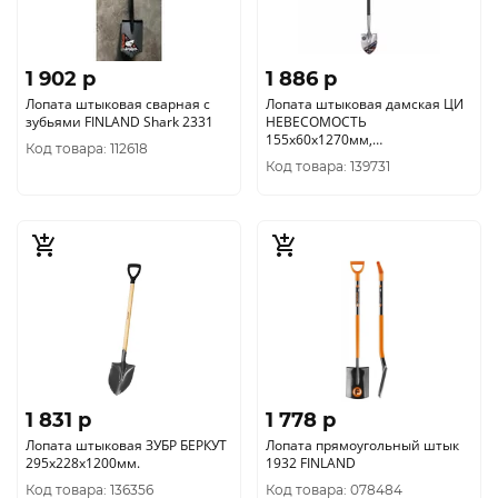
1 902 p
1 886 p
Лопата штыковая сварная с
Лопата штыковая дамская ЦИ
зубьями FINLAND Shark 2331
НЕВЕСОМОСТЬ
155х60х1270мм,
Код товара: 112618
алюминиевый черенок2287-ч
Код товара: 139731
1 831 p
1 778 p
Лопата штыковая ЗУБР БЕРКУТ
Лопата прямоугольный штык
295х228х1200мм.
1932 FINLAND
Код товара: 136356
Код товара: 078484