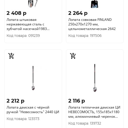
2 408 p
2 264 p
Лопата штыковая
Лопата совковая FINLAND
нержавеющая сталь с
250х270х1270 мм,
зубчатой насечкой1983
цельнометаллическая 2642
FINLAND
Код товара: 091239
Код товара: 197506
2 212 p
2 116 p
Лопата дамская с чёрной
Лопата тепличная дамская ЦИ
ручкой "Невесомость" 2440 ЦИ
НЕВЕСОМОСТЬ, 155х185х1180
мм, алюминиевый черенок
Код товара: 123573
2547
Код товара: 139732