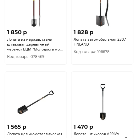
1 850 p
1 828 p
Лопата из нержав. стали
Лопата автомобильная 2307
штыковая деревянный
FINLAND
черенок БЦМ "Молодость моя"
Код товара: 106678
210х270х1200 мм 0921-Ч
Код товара: 078469
1 565 p
1 470 p
Лопата цельнометаллическая
Лопата штыковая ARRIVA