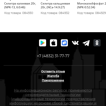
Селитра калиевая 20г,
Селитра кальциевая
Монокалийфосфат 2
(NРK-13, 6:0:46)
20г, (NСа-14.9:27)
(NРК-0:52:34)
Код товара: 084930
Код товара: 084932
Код товара: 084929
+7 (4832) 31-77-77
Оставить отзыв
Жалоба
Предложение
На информационном ресурсе применяются
рекомендательные технологии
(информационные технологии предоставления
информации на основе сбора, систематизации и