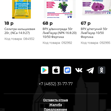
18 p
68 p
67 p
Селитра кальциевая
ВРУ д/винограда 50г
ВРУ д/петуний 50г
20г, (NСа-14.9:27)
ЛивПауэр (NРK-16:8:20)
ЛивПауэр 10/50
10/50 Фертика
Фертика
Код товара: 084932
Код товара: 092992
Код товара: 092995
+7 (4832) 31-77-77
Оставить отзыв
Жалоба
Предложение