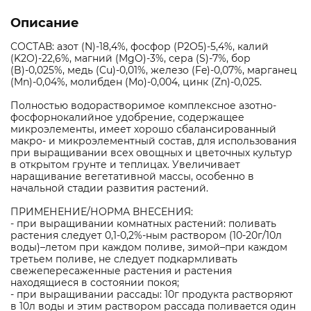
Описание
СОСТАВ: азот (N)-18,4%, фосфор (P2O5)-5,4%, калий
(K2O)-22,6%, магний (MgO)-3%, сера (S)-7%, бор
(B)-0,025%, медь (Cu)-0,01%, железо (Fe)-0,07%, марганец
(Mn)-0,04%, молибден (Mo)-0,004, цинк (Zn)-0,025.
Полностью водорастворимое комплексное азотно-
фосфорнокалийное удобрение, содержащее
микроэлементы, имеет хорошо сбалансированный
макро- и микроэлементный состав, для использования
при выращивании всех овощных и цветочных культур
в открытом грунте и теплицах. Увеличивает
наращивание вегетативной массы, особенно в
начальной стадии развития растений.
ПРИМЕНЕНИЕ/НОРМА ВНЕСЕНИЯ:
- при выращивании комнатных растений: поливать
растения следует 0,1-0,2%-ным раствором (10-20г/10л
воды)–летом при каждом поливе, зимой–при каждом
третьем поливе, не следует подкармливать
свежепересаженные растения и растения
находящиеся в состоянии покоя;
- при выращивании рассады: 10г продукта растворяют
в 10л воды и этим раствором рассада поливается один