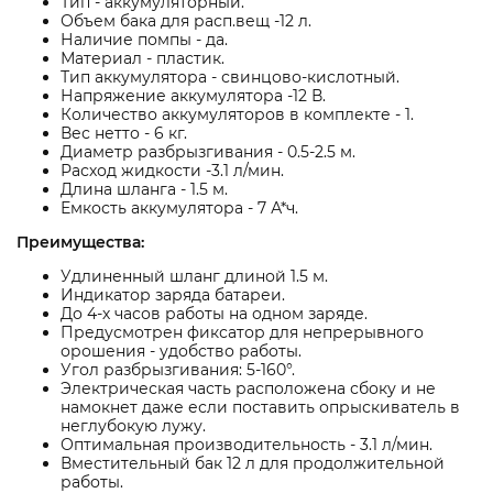
Тип - аккумуляторный.
Объем бака для расп.вещ -12 л.
Наличие помпы - да.
Материал - пластик.
Тип аккумулятора - свинцово-кислотный.
Напряжение аккумулятора -12 В.
Количество аккумуляторов в комплекте - 1.
Вес нетто - 6 кг.
Диаметр разбрызгивания - 0.5-2.5 м.
Расход жидкости -3.1 л/мин.
Длина шланга - 1.5 м.
Емкость аккумулятора - 7 А*ч.
Преимущества:
Удлиненный шланг длиной 1.5 м.
Индикатор заряда батареи.
До 4-х часов работы на одном заряде.
Предусмотрен фиксатор для непрерывного
орошения - удобство работы.
Угол разбрызгивания: 5-160°.
Электрическая часть расположена сбоку и не
намокнет даже если поставить опрыскиватель в
неглубокую лужу.
Оптимальная производительность - 3.1 л/мин.
Вместительный бак 12 л для продолжительной
работы.