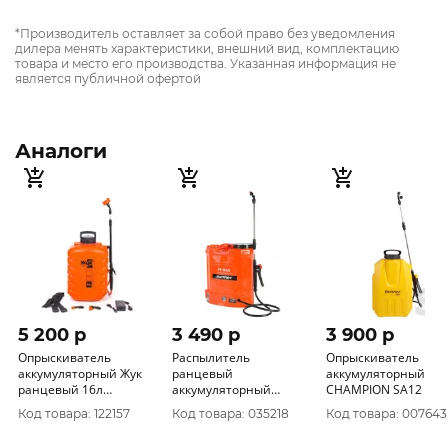
*Производитель оставляет за собой право без уведомления
дилера менять характеристики, внешний вид, комплектацию
товара и место его производства. Указанная информация не
является публичной офертой
Аналоги
5 200 p
3 490 p
3 900 p
Опрыскиватель
Распылитель
Опрыскиватель
аккумуляторный Жук
ранцевый
аккумуляторный
ранцевый 16л
аккумуляторный
CHAMPION SA12
(ОРА-416) 3581-00
PATRIOT PT-12 AC
Код товара: 122157
Код товара: 035218
Код товара: 007643
755302530