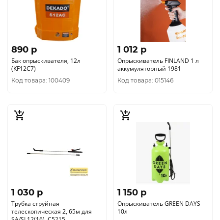
890 p
1 012 p
Бак опрыскивателя, 12л
Опрыскиватель FINLAND 1 л
(KF12C7)
аккумуляторный 1981
Код товара: 100409
Код товара: 015146
1 030 p
1 150 p
Трубка струйная
Опрыскиватель GREEN DAYS
телескопическая 2, 65м для
10л
SA/SL12(16), C5215