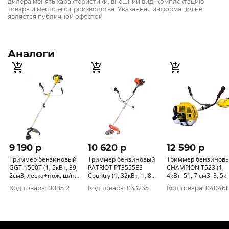
дилера менять характеристики, внешний вид, комплектацию
товара и место его производства. Указанная информация не
является публичной офертой
Аналоги
9 190 p
10 620 p
12 590 p
Триммер бензиновый
Триммер бензиновый
Триммер бензинов
GGT-1500Т (1, 5кВт, 39,
PATRIOT PT3555ES
CHAMPION T523 (1,
2см3, леска+нож, ш/н)
Country (1, 32кВт, 1, 8л/
4кВт. 51, 7 см3. 8, 5кг
Huter 70/2/9
с, леска/нож)
штанга разборная)*
Код товара: 008512
Код товара: 033235
Код товара: 040461
250108035 разборная
штанга