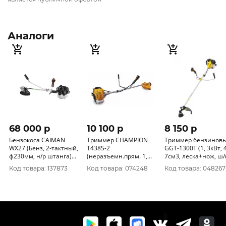
Аналоги
68 000 p
10 100 p
8 150 p
Бензокоса CAIMAN
Триммер CHAMPION
Триммер бензинов
WX27 (Бенз, 2-тактный,
Т438S-2
GGT-1300Т (1, 3кВт, 42,
ф230мм, н/р штанга)
(неразъемн.прям. 1,
7см3, леска+нож, ш/н)
01-010401-0032
25кВт 42, 7см3 6, 6кг
Huter 70/2/7
Код товара: 137873
Код товара: 074248
Код товара: 048267
HT21+40/255/25, 4 U-
ручка)