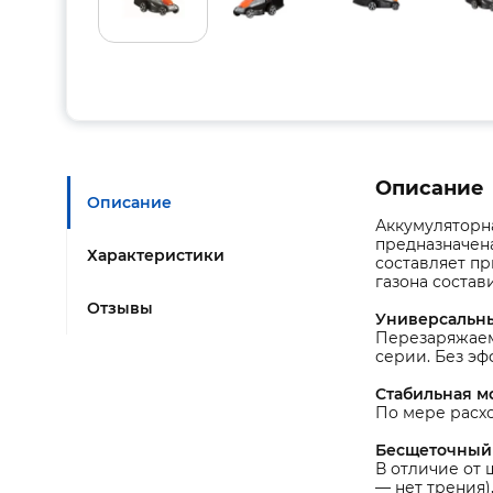
Описание
Описание
Аккумуляторна
предназначена
Характеристики
составляет пр
газона состави
Отзывы
Универсальны
Перезаряжаема
серии. Без эф
Стабильная м
По мере расхо
Бесщеточный 
В отличие от 
— нет трения)