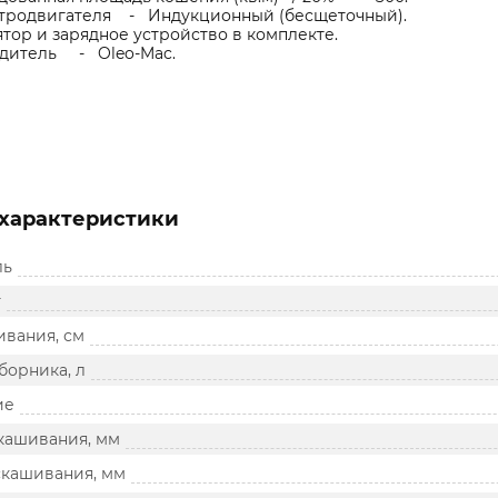
ктродвигателя - Индукционный (бесщеточный).
тор и зарядное устройство в комплекте.
дитель - Oleo-Mac.
характеристики
ль
т
вания, см
борника, л
ие
скашивания, мм
скашивания, мм