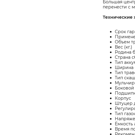
Большая центр
перенести с м
Технические 
Срок гар
Примене
Объем тр
Вес (кг.)
Родина 
Страна 
Тип акку
Ширина с
Тип тра
Тип скаш
Мульчир
Боковой
Подшипн
Корпус 
Штуцер 
Регулиро
Тип газ
Напряжен
Ёмкость 
Время по
Рекоменд