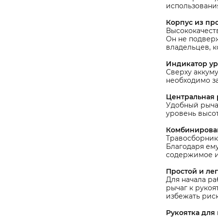
использовани
Корпус из пр
Высококачест
Он не подвер
владельцев, к
Индикатор ур
Сверху аккуму
необходимо з
Центральная 
Удобный рычаг
уровень высо
Комбинирован
Травосборник
Благодаря ему
содержимое и
Простой и лег
Для начала ра
рычаг к рукоя
избежать риск
Рукоятка для