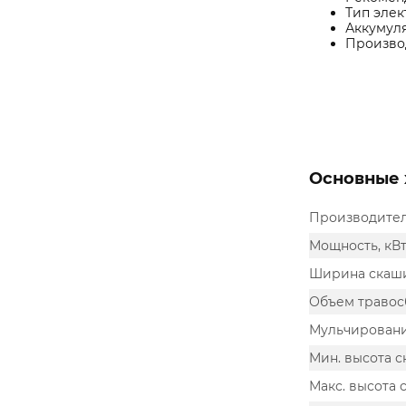
Тип эле
Аккумуля
Произво
Основные 
Производите
Мощность, кВ
Ширина скаши
Объем травос
Мульчирован
Мин. высота 
Макс. высота 