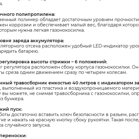
я.
очного полипропилена:
венный полимер обладает достаточным уровнем прочности 
жен коррозии и обеспечивает малый вес, благодаря котор
оторым нужна легкая газонокосилка.
овня заряда аккумулятора:
ляторного отсека расположен удобный LED-индикатор уров
арядить батарею.
регулировка высоты стрижки – 6 положений:
 регулятора расположен сбоку корпуса газонокосилки. Он 
ты среза одним движением сразу по четырем колесам.
ный травосборник емкостью 40 литров с индикатором з
, выполненный из пластика и воздухопроницаемого матери
 вы можете, не снимая травосборника с газонокосилки, оп
з бункера.
кий пуск:
боты достаточно вставить ключ безопасности в разъем, ра
тке и нажать на красную кнопку сбоку рукоятки. Такая пос
а случайного запуска.
 переноски: