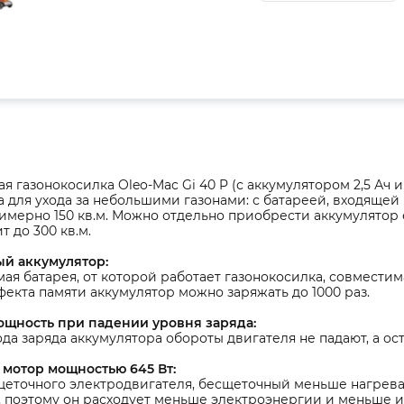
я газонокосилка Oleo-Mac Gi 40 P (с аккумулятором 2,5 Ач 
 для ухода за небольшими газонами: с батареей, входяще
имерно 150 кв.м. Можно отдельно приобрести аккумулятор 
т до 300 кв.м.
й аккумулятор:
я батарея, от которой работает газонокосилка, совмести
фекта памяти аккумулятор можно заряжать до 1000 раз.
ощность при падении уровня заряда:
да заряда аккумулятора обороты двигателя не падают, а ос
мотор мощностью 645 Вт:
щеточного электродвигателя, бесщеточный меньше нагревае
, поэтому он расходует меньше электроэнергии и меньше 