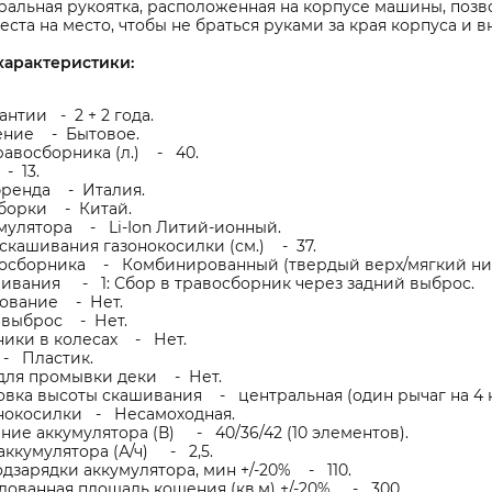
альная рукоятка, расположенная на корпусе машины, позво
еста на место, чтобы не браться руками за края корпуса и 
характеристики:
антии - 2 + 2 года.
ние - Бытовое.
авосборника (л.) - 40.
 - 13.
бренда - Италия.
сборки - Китай.
мулятора - Li-Ion Литий-ионный.
кашивания газонокосилки (см.) - 37.
восборника - Комбинированный (твердый верх/мягкий низ
ивания - 1: Сбор в травосборник через задний выброс.
ование - Нет.
 выброс - Нет.
ики в колесах - Нет.
- Пластик.
для промывки деки - Нет.
вка высоты скашивания - центральная (один рычаг на 4 к
онокосилки - Несамоходная.
ие аккумулятора (В) - 40/36/42 (10 элементов).
аккумулятора (А/ч) - 2,5.
дзарядки аккумулятора, мин +/-20% - 110.
ованная площадь кошения (кв.м) +/-20% - 300.