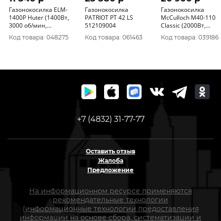
Газонокосилка ELM-
Газонокосилка
Газонокосилка
1400P Huter (1400Вт,
PATRIOT PT 42 LS
МсСulloch М40-110
3000 об/мин,
512109004
Classic (2000Вт,
шир.38см, выс.28-
выс.скаш20-75мм,
Код товара: 048275
Код товара: 061463
Код товара: 039186
55мм, травосбор.40л )
шир.40см) 9676214-
70/4/4
+7 (4832) 31-77-77
Оставить отзыв
Жалоба
Предложение
На информационном ресурсе применяются
рекомендательные технологии
(информационные технологии предоставления
информации на основе сбора, систематизации и