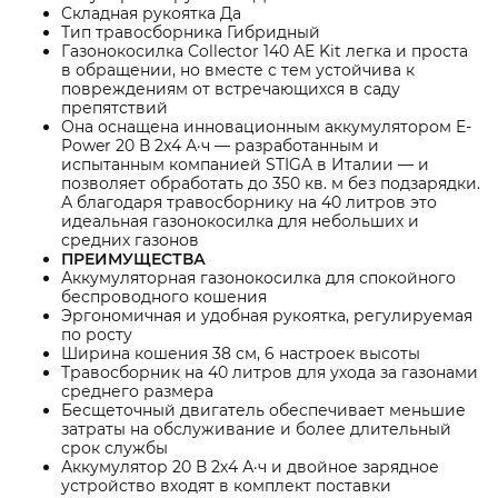
Складная рукоятка Да
Тип травосборника Гибридный
Газонокосилка Collector 140 AE Kit легка и проста
в обращении, но вместе с тем устойчива к
повреждениям от встречающихся в саду
препятствий
Она оснащена инновационным аккумулятором E-
Power 20 В 2x4 А·ч — разработанным и
испытанным компанией STIGA в Италии — и
позволяет обработать до 350 кв. м без подзарядки.
А благодаря травосборнику на 40 литров это
идеальная газонокосилка для небольших и
средних газонов
ПРЕИМУЩЕСТВА
Аккумуляторная газонокосилка для спокойного
беспроводного кошения
Эргономичная и удобная рукоятка, регулируемая
по росту
Ширина кошения 38 см, 6 настроек высоты
Травосборник на 40 литров для ухода за газонами
среднего размера
Бесщеточный двигатель обеспечивает меньшие
затраты на обслуживание и более длительный
срок службы
Аккумулятор 20 В 2х4 А·ч и двойное зарядное
устройство входят в комплект поставки