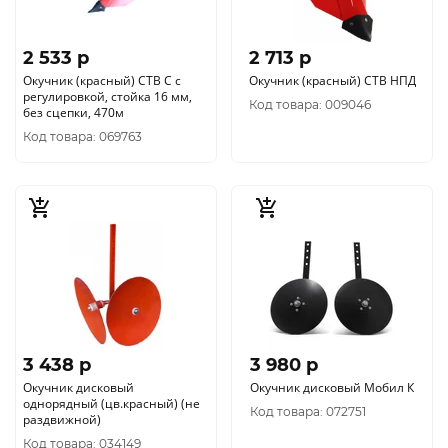
2 533 p
2 713 p
Окучник (красный) СTB C с
Окучник (красный) СТВ НПД
регулировкой, стойка 16 мм,
Код товара: 009046
без сцепки, 470м
Код товара: 069763
3 438 p
3 980 p
Окучник дисковый
Окучник дисковый Мобил К
однорядный (цв.красный) (не
Код товара: 072751
раздвижной)
Код товара: 034149