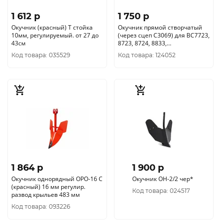
1 612 p
1 750 p
Окучник (красный) Т стойка
Окучник прямой створчатый
10мм, регулируемый. от 27 до
(через сцеп C3069) для ВС7723,
43см
8723, 8724, 8833,
1193/DC1163E, 1193E C3072
Код товара: 035529
Код товара: 124052
1 864 p
1 900 p
Окучник однорядный ОРО-16 С
Окучник ОН-2/2 чер*
(красный) 16 мм регулир.
Код товара: 024517
развод крыльев 483 мм
Код товара: 093226