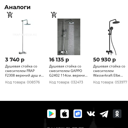
Аналоги
3 740 p
16 135 p
50 930 p
Душевая стойка со
Душевая стойка со
Душевая стойка со
смесителем FRAP
смесителем GAPPO
смесителем
F2308 верхний душ и
G2402 114см. верхний
Wasserkraft Elbe
смеситель с
душ, лейка, короткий
A17401
Код товара: 008576
Код товара: 032473
Код товара: 053977
маховиками,
излив, латунный
силуминовый корпус
корпус