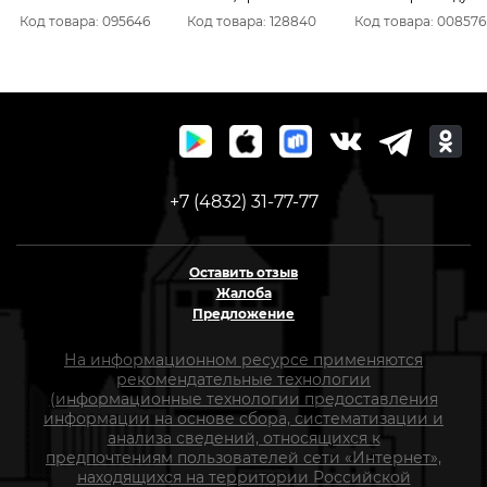
душ, латунь, хром
смеситель с
Код товара: 095646
Код товара: 128840
Код товара: 008576
маховиками,
силуминовый корпу
+7 (4832) 31-77-77
Оставить отзыв
Жалоба
Предложение
На информационном ресурсе применяются
рекомендательные технологии
(информационные технологии предоставления
информации на основе сбора, систематизации и
анализа сведений, относящихся к
предпочтениям пользователей сети «Интернет»,
находящихся на территории Российской