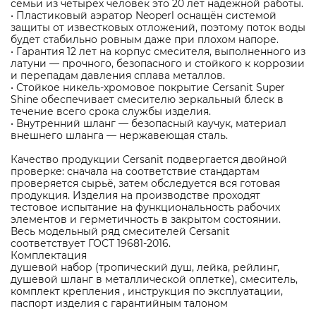
семьи из четырех человек это 20 лет надёжной работы.
• Пластиковый аэратор Neoperl оснащён системой
защиты от известковых отложений, поэтому поток воды
будет стабильно ровным даже при плохом напоре.
• Гарантия 12 лет на корпус смесителя, выполненного из
латуни — прочного, безопасного и стойкого к коррозии
и перепадам давления сплава металлов.
• Стойкое никель-хромовое покрытие Cersanit Super
Shine обеспечивает смесителю зеркальный блеск в
течение всего срока службы изделия.
• Внутренний шланг — безопасный каучук, материал
внешнего шланга — нержавеющая сталь.
Качество продукции Cersanit подвергается двойной
проверке: сначала на соответствие стандартам
проверяется сырьё, затем обследуется вся готовая
продукция. Изделия на производстве проходят
тестовое испытание на функциональность рабочих
элементов и герметичность в закрытом состоянии.
Весь модельный ряд смесителей Cersanit
соответствует ГОСТ 19681-2016.
Комплектация
душевой набор (тропический душ, лейка, рейлинг,
душевой шланг в металлической оплетке), смеситель,
комплект крепления , инструкция по эксплуатации,
паспорт изделия с гарантийным талоном