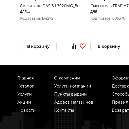
Смеситель OASIS L3020MG_Bot
Смеситель FRAP H7
для
для
умывальника,однорычажный,крепление
кухни,однорычажн
Код товара: 134272
Код товара: 005376
гайка,латунный *АКЦИЯ
гайка, силуминовы
В корзину
В корзину
Главная
О компании
Оформл
Каталог
Услуги компании
Доставк
Услуги
Пункты выдачи
Способ
Акции
Адреса магазинов
Правил
Новости
Контакты
Возврат