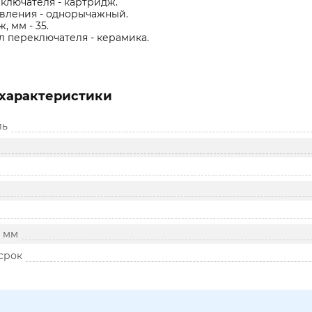
ключателя - картридж.
вления - однорычажный.
, мм - 35.
 переключателя - керамика.
характеристики
ль
, мм
срок