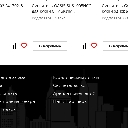
02 F41702-B
Смеситель OASIS SUS1005НСGL
Смеситель G
для кухни,С ГИБКИМ
кухни,однор
ый,крепление
ИЗЛИВОМ,однорычажный,корпус
гайка, латун
Код товара: 130232
Код товара: 0
й корпус
нержавеющая сталь
В корзину
В корзи
ение заказа
Юридическим лицам
а
Свидетельство
ы оплаты
Аренда помещений
а приема товара
Наши партнеры
 товара