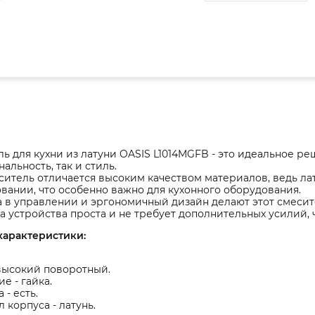
ь для кухни из латуни OASIS L1014MGFB - это идеальное р
альность, так и стиль.
ситель отличается высоким качеством материалов, ведь ла
вании, что особенно важно для кухонного оборудования.
 в управлении и эргономичный дизайн делают этот смесит
а устройства проста и не требует дополнительных усилий, 
характеристики:
высокий поворотный.
е - гайка.
 - есть.
 корпуса - латунь.