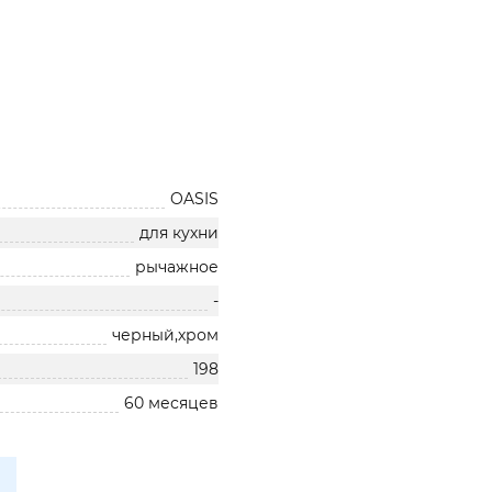
OASIS
для кухни
рычажное
-
черный,хром
198
60 месяцев