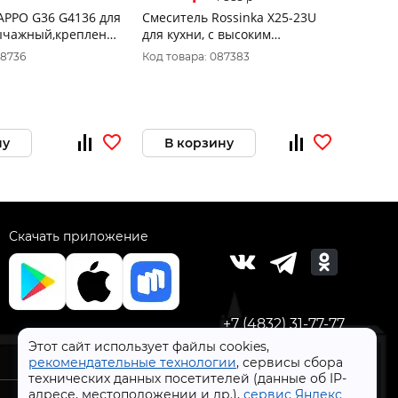
APPO G36 G4136 для
Смеситель Rossinka X25-23U
Смесит
ычажный,крепление
для кухни, с высоким
ОРУЖЕ
ный корпус
поворотным изливом, хром
кухни,
08736
Код товара: 087383
Код тов
Распродажа
нержав
ну
В корзину
В 
Скачать приложение
+7 (4832) 31-77-77
Этот сайт использует файлы cookies,
рекомендательные технологии
, сервисы сбора
технических данных посетителей (данные об IP-
адресе, местоположении и др.),
сервис Яндекс