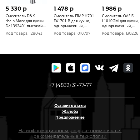
5 330 p
1 478 p
1 986 p
Смеситель D&K
Смеситель FRAP H701
Смеситель OASIS
rhein.Marx для кухни
F41701-B для кухни,
L1010GМ для кухни,
Da1392401 высокий
однорычажный,
однорычажный,
хром
крепление гайка,
крепление гайка,
Код товара: 128043
Код товара: 010797
Код товара: 130226
силуминовый корпус
латунный корпус,
+7 (4832) 31-77-77
Оставить отзыв
Жалоба
Предложение
На информационном ресурсе применяются
рекомендательные технологии