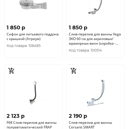
1 850 p
1 850 p
Сифон для литьевого поддона
Слив-перелив для ванны Vega
c крышкой (Атриум)
ЭКО 60 см для акриловых/
мраморных ванн (коробка -
Код товара: 106485
упаковка)
Код товара: 100514
2 123 p
2 190 p
F68 Слив-перелив для ванны
Слив-перелив для ванны
полуавтоматический FRAP
Cersanit SMART