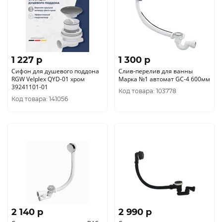
1 227 p
1 300 p
Сифон для душевого поддона
Слив-перелив для ванны
RGW Velplex QYD-01 хром
Марка №1 автомат GC-4 600мм
39241101-01
Код товара: 103778
Код товара: 141056
2 140 p
2 990 p