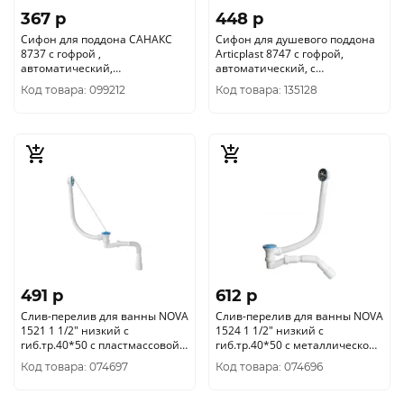
367 p
448 p
Сифон для поддона САНАКС
Сифон для душевого поддона
8737 с гофрой ,
Articplast 8747 с гофрой,
автоматический,
автоматический, с
хромированный, пластик АБС
хромированной крышкой
Код товара: 099212
Код товара: 135128
491 p
612 p
Слив-перелив для ванны NOVA
Слив-перелив для ванны NOVA
1521 1 1/2" низкий с
1524 1 1/2" низкий с
гиб.тр.40*50 с пластмассовой
гиб.тр.40*50 с металлической
цепочкой уп.25/1шт.
цепочкой уп.25/1шт.
Код товара: 074697
Код товара: 074696