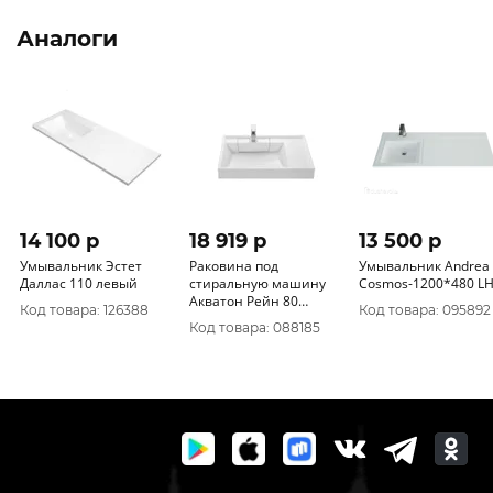
Аналоги
14 100 p
18 919 p
13 500 p
Умывальник Эстет
Раковина под
Умывальник Andrea
Даллас 110 левый
стиральную машину
Cosmos-1200*480 L
Акватон Рейн 80
Код товара: 126388
Код товара: 095892
1A72113KRW010
Код товара: 088185