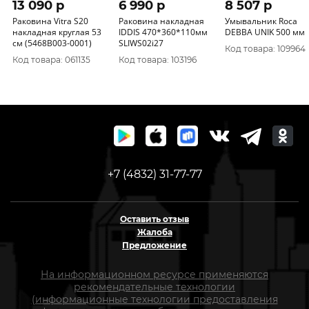
13 090 p
6 990 p
8 507 p
Раковина Vitra S20
Раковина накладная
Умывальник Roca
накладная круглая 53
IDDIS 470*360*110мм
DEBBA UNIK 500 мм
см (5468B003-0001)
SLIWS02i27
Код товара: 109964
Код товара: 061135
Код товара: 103196
+7 (4832) 31-77-77
Оставить отзыв
Жалоба
Предложение
На информационном ресурсе применяются
рекомендательные технологии
(информационные технологии предоставления