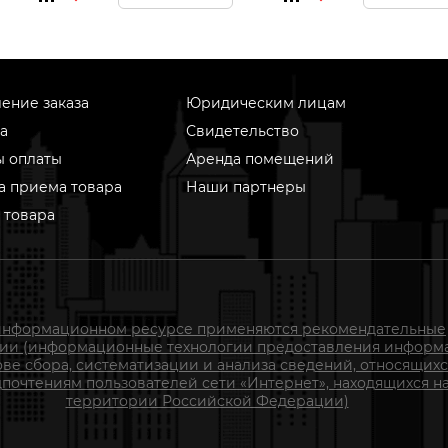
ение заказа
Юридическим лицам
а
Свидетельство
ы оплаты
Аренда помещений
а приема товара
Наши партнеры
 товара
информационном ресурсе применяются рекомендательные
гии (информационные технологии предоставления информ
ове сбора, систематизации и анализа сведений, относящихс
почтениям пользователей сети «Интернет», находящихся н
территории Российской Федерации)