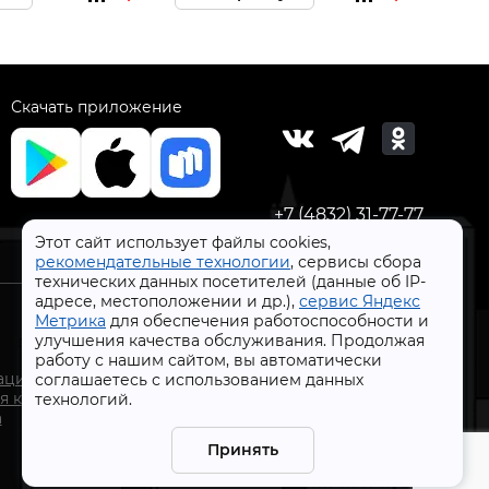
Скачать приложение
+7 (4832) 31-77-77
Этот сайт использует файлы cookies,
рекомендательные технологии
, сервисы сбора
технических данных посетителей (данные об IP-
адресе, местоположении и др.),
сервис Яндекс
Метрика
для обеспечения работоспособности и
улучшения качества обслуживания. Продолжая
работу с нашим сайтом, вы автоматически
СтройлоН 1998-2026 г.
ации
соглашаетесь с использованием данных
Публичная оферта
я к
технологий.
Обработка персональных данных
а
Политика конфиденциальности сервисов Яндекс
Принять