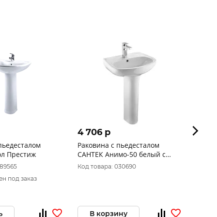
4 706 p
4 19
пьедесталом
Раковина с пьедесталом
Ракови
ол Престиж
САНТЕК Анимо-50 белый с
встра
отверстием под смеситель
089565
Код товара: 030690
Код то
ен под заказ
ь
В корзину
В 