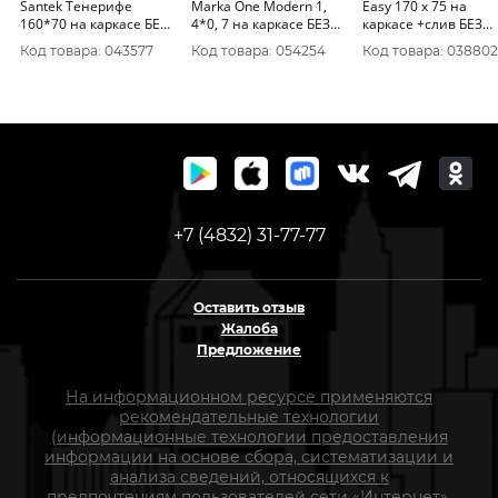
Santek Тенерифе
Marka One Modern 1,
Easy 170 х 75 на
160*70 на каркасе БЕЗ
4*0, 7 на каркасе БЕЗ
каркасе +слив БЕЗ
ПАНЕЛИ
ПАНЕЛИ
ПАНЕЛИ
Код товара: 043577
Код товара: 054254
Код товара: 038802
+7 (4832) 31-77-77
Оставить отзыв
Жалоба
Предложение
На информационном ресурсе применяются
рекомендательные технологии
(информационные технологии предоставления
информации на основе сбора, систематизации и
анализа сведений, относящихся к
предпочтениям пользователей сети «Интернет»,