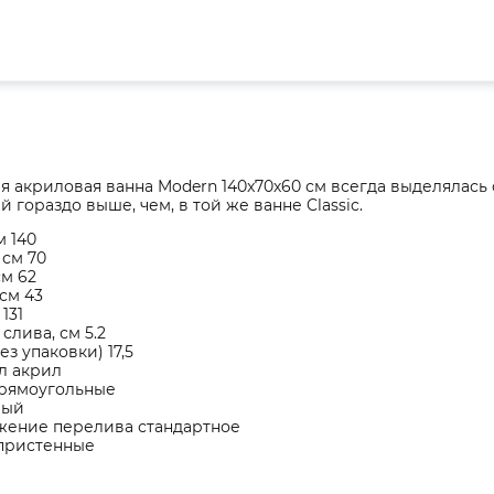
 акриловая ванна Modern 140x70х60 см всегда выделялась 
й гораздо выше, чем, в той же ванне Classic.
м 140
 см 70
см 62
 см 43
131
слива, см 5.2
без упаковки) 17,5
л акрил
рямоугольные
лый
жение перелива стандартное
пристенные