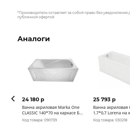
*Производитель оставляет за собой право без уведомления 
публичной офертой
Аналоги
24 180 p
25 793 p
Ванна акриловая Marka One
Ванна акриловая 
CLASSIC 140*70 на каркасе Без
1,7*0,7 Lorena на каркасе Без
панели СПЕЦЦЕНА
панели
Код товара: 090739
Код товара: 030218