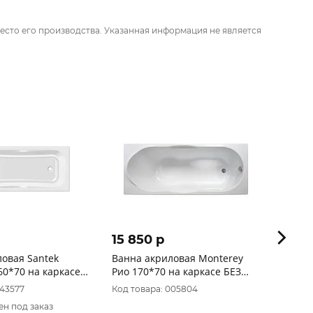
есто его производства. Указанная информация не является
15 850 p
19 3
овая Santek
Ванна акриловая Monterey
Ванна 
0*70 на каркасе
Рио 170*70 на каркасе БЕЗ
GARDA
И
ПАНЕЛИ
панел
043577
Код товара: 005804
Код то
ен под заказ
Товар 