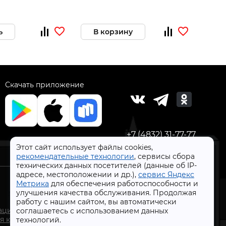
ь
В корзину
За
Скачать приложение
+7 (4832) 31-77-77
Этот сайт использует файлы cookies,
рекомендательные технологии
, сервисы сбора
технических данных посетителей (данные об IP-
адресе, местоположении и др.),
сервис Яндекс
Метрика
для обеспечения работоспособности и
улучшения качества обслуживания. Продолжая
работу с нашим сайтом, вы автоматически
СтройлоН 1998-2026 г.
ации
соглашаетесь с использованием данных
Публичная оферта
я к
технологий.
Обработка персональных данных