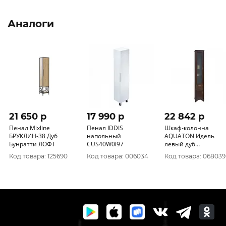
Аналоги
21 650 p
17 990 p
22 842 p
Пенал Mixline
Пенал IDDIS
Шкаф-колонна
БРУКЛИН-38 Дуб
напольный
AQUATON Идель
Бунратти ЛОФТ
CUS40W0i97
левый дуб
шоколадный
Код товара: 125690
Код товара: 006034
Код товара: 068039