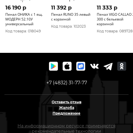
16 190 p
11 392 p
11 333 p
Пенал ОНИКА с 1 ящ.
Пенал RUNO 35 левый
Пенал VIGO CALLAO 2-
МОДЕРН 52.10У
с корзиной
300 с бельевой
универсальный
корзиной
Код товара: 102023
Код товара: 018049
Код товара: 089728
+7 (4832) 31-77-77
Оставить отзыв
Жалоба
Предложение
На информационном ресурсе применяются
рекомендательные технологии