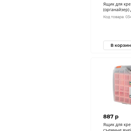
Ящик для кре
(органайзер)
( 325х280х85 
Код товара: 03
В корзин
887 p
Ящик для кре
съемные ячей