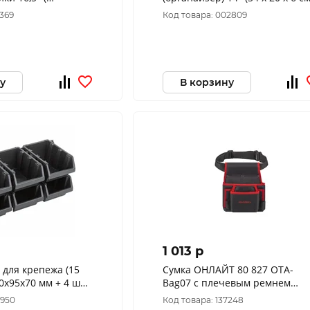
м )
(съемные ячейки) 65648
7369
Код товара: 002809
у
В корзину
1 013 p
 для крепежа (15
Сумка ОНЛАЙТ 80 827 OTA-
0х95х70 мм + 4 шт.
Bag07 с плечевым ремнем
ные 65701М
80827
8950
Код товара: 137248