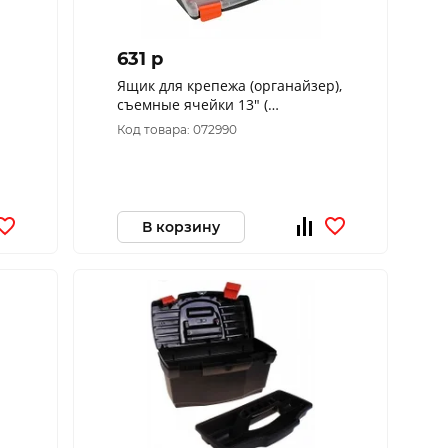
631 p
Ящик для крепежа (органайзер),
съемные ячейки 13" (
325х280х60 мм) 65663
Код товара: 072990
В корзину