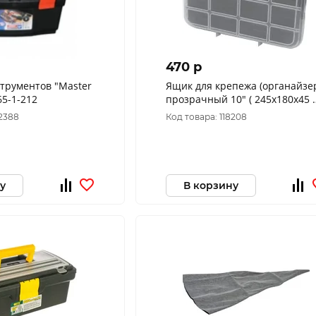
470 p
трументов "Master
Ящик для крепежа (органайзе
65-1-212
прозрачный 10" ( 245х180х45 
) 65643
42388
Код товара: 118208
у
В корзину