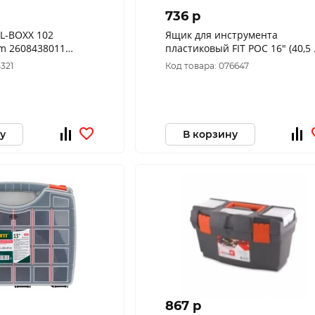
736 p
L-BOXX 102
Ящик для инструмента
011
пластиковый FIT РОС 16" (40,5 
21,5 x 16 см)
4321
Код товара: 076647
у
В корзину
867 p