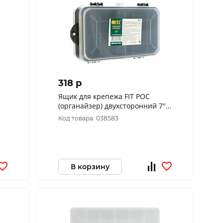
318 p
Ящик для крепежа FIT РОС
(органайзер) двухсторонний 7"
(17,5 х 10,6 х 4,6 см) 65645
Код товара: 038583
В корзину