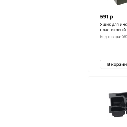
591 p
Ящик для ин
пластиковый F
17,5 х 12,5 см
Код товара: 08
В корзин