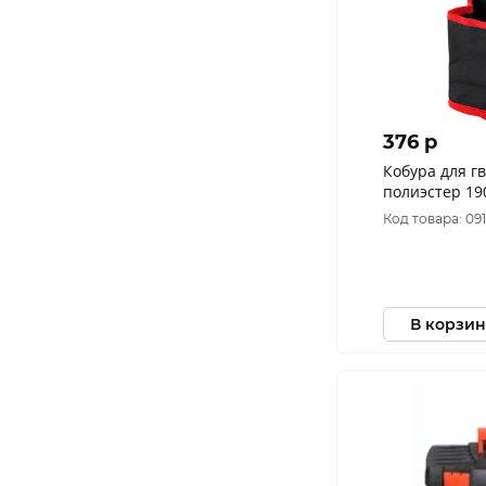
376 p
Кобура для г
пол
Код товара: 09
В корзин