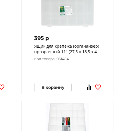
395 p
Ящик для крепежа (органайзер)
прозрачный 11" (27,5 х 18,5 х 4,2
3M
см)
Код товара: 031484
В корзину