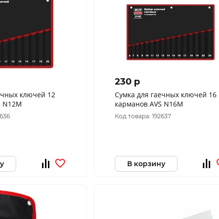
230 p
ечных ключей 12
Сумка для гаечных ключей 16
S N12M
карманов AVS N16M
2636
Код товара: 192637
у
В корзину