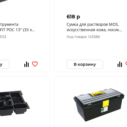
618 p
струмента
Сумка для растворов MOS,
IT РОС 13" (33 х
искусственная кожа, носик
) 65500
нержавеющая сталь 7,5 л
3123
Код товара: 143586
05925M
у
В корзину