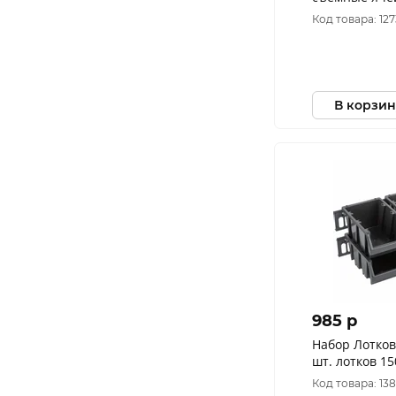
425х330х60 м
Код товара: 12
В корзин
985 p
Набор Лотков
шт. лотков 15
планок), чер
Код товара: 13