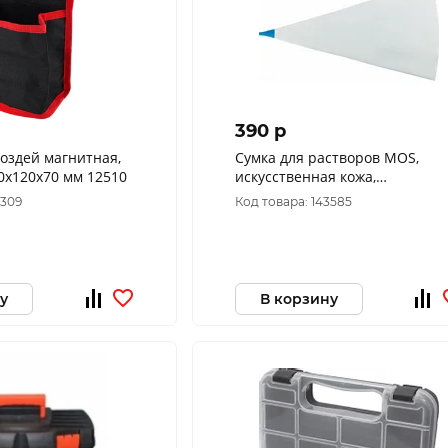
390 p
воздей магнитная,
Сумка для растворов MOS,
иэстер 190х120х70 мм 12510
искусственная кожа,
пластиковый носик 7,5 л 0592
1309
Код товара: 143585
у
В корзину