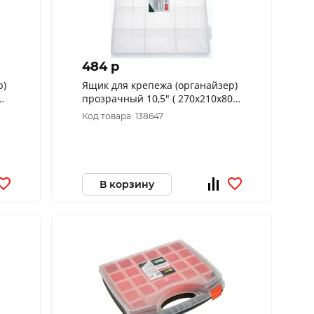
484 p
р)
Ящик для крепежа (органайзер)
мм
прозрачный 10,5" ( 270х210х80
мм )
Код товара: 138647
В корзину