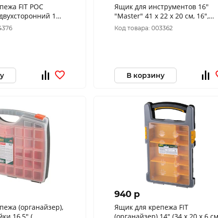
пежа FIT POC
Ящик для инструментов 16"
 двухсторонний 13"
"Master" 41 х 22 х 20 см, 16",
мм)
(шт.) 65-1-016
4376
Код товара: 003362
у
В корзину
940 p
пежа (органайзер),
Ящик для крепежа FIT
ки 16,5" (
(органайзер) 14" (34 х 20 х 6 см