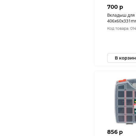
700 p
Вкладыш для 
406x60x331mm 2608438
Bosch
Код товара: 01
В корзин
856 p