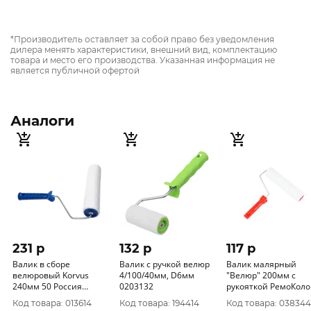
*Производитель оставляет за собой право без уведомления
дилера менять характеристики, внешний вид, комплектацию
товара и место его производства. Указанная информация не
является публичной офертой
Аналоги
231 p
132 p
117 p
Валик в сборе
Валик с ручкой велюр
Валик малярный
велюровый Korvus
4/100/40мм, D6мм
"Велюр" 200мм с
240мм 50 Россия
0203132
рукояткой РемоКолор
0306200
04-2-305
Код товара: 013614
Код товара: 194414
Код товара: 038344