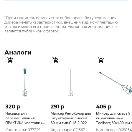
*Производитель оставляет за собой право без уведомления
дилера менять характеристики, внешний вид, комплектацию
товара и место его производства. Указанная информация не
является публичной офертой
Аналоги
320 p
291 p
405 p
Насадка для
Миксер РемоКолор для
Миксер для смесей
перемешивания
штукатурных смесей
оцинкованный
ПРАКТИКА хвостовик
80 мм тип С 18-2-022
Toolberg 80х400 мм 40
SDS-plus, 80 х 400, 645-
Китай 0803000
Код товара: 077329
Код товара: 021567
Код товара: 009854